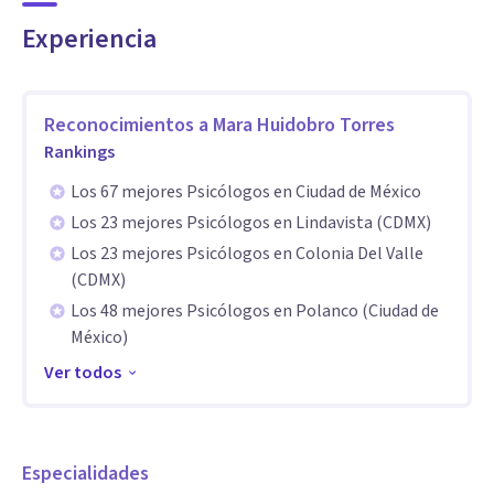
conducta, conflictos familiares y situaciones como bullying
Experiencia
(acoso escolar) o experiencias de violencia.
Mi enfoque es psicoeducativo, integrando herramientas
Reconocimientos a
Mara Huidobro Torres
prácticas y recursos creativos como la arteterapia, que
Rankings
facilitan la expresión emocional y el autoconocimiento,
Los 67 mejores Psicólogos en Ciudad de México
especialmente en niños y adolescentes.
Los 23 mejores Psicólogos en Lindavista (CDMX)
Los 23 mejores Psicólogos en Colonia Del Valle
Cuento con formación de posgrado (máster), lo que
(CDMX)
respalda y fortalece mi práctica clínica, así como formación
Los 48 mejores Psicólogos en Polanco (Ciudad de
en terapia de lenguaje, permitiéndome comprender de
México)
forma más integral el desarrollo infantil y acompañar
Ver todos
dificultades en la comunicación.
Acompaño el desarrollo de habilidades socioemocionales y
Especialidades