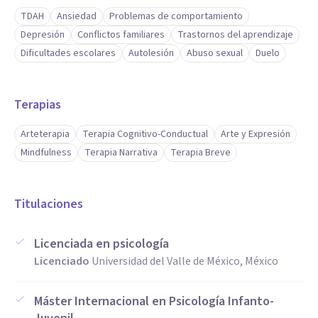
la resolución de conflictos, promoviendo un bienestar
TDAH
Ansiedad
Problemas de comportamiento
emocional más sólido y sostenible.
Depresión
Conflictos familiares
Trastornos del aprendizaje
Dificultades escolares
Autolesión
Abuso sexual
Duelo
Aptitudes
Me caracterizo por brindar un acompañamiento cercano,
Terapias
basado en la escucha activa, la empatía y la contención
emocional, creando un espacio terapéutico seguro y de
Arteterapia
Terapia Cognitivo-Conductual
Arte y Expresión
confianza.
Mindfulness
Terapia Narrativa
Terapia Breve
Adapto cada intervención a las necesidades individuales,
Titulaciones
integrando herramientas prácticas y recursos creativos que
facilitan la comprensión y expresión emocional.
Licenciada en psicología
Licenciado
Universidad del Valle de México, México
Tengo facilidad para trabajar con niños y adolescentes a
Máster Internacional en Psicología Infanto-
través de recursos lúdicos y artísticos, favoreciendo un