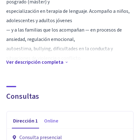
posgrado (máster) y
especialización en terapia de lenguaje. Acompaño a niños,
adolescentes y adultos jóvenes
— y a las familias que los acompañan — en procesos de
ansiedad, regulación emocional,
autoestima, bullying, dificultades en la conducta y
situaciones de violencia o conflicto
Ver descripción completa
familiar.
Mi enfoque es psicoeducativo e integra herramientas
creativas como la arteterapia y el
Consultas
juego, especialmente útiles en el trabajo con niños y
adolescentes para facilitar la expresión
emocional y el autoconocimiento. También acompaño el
Dirección
1
Online
desarrollo de habilidades
socioemocionales y la resolución de conflictos desde una
Consulta presencial