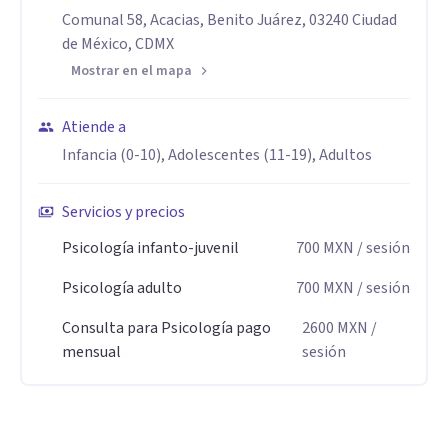
mirada cercana, empática y
Comunal 58, Acacias, Benito Juárez, 03240 Ciudad
orientada a resultados.
de México, CDMX
Atiendo de forma presencial y online. Si estás buscando
Mostrar en el mapa
apoyo para tu hijo/a o para vos,
Atiende a
estoy aquí para acompañarte.
Infancia (0-10), Adolescentes (11-19), Adultos
Si estás buscando apoyo para tu hijo(a) o para ti, y quieres
desarrollar herramientas que te ayuden a sentirte mejor,
Servicios y precios
estaré aquí para acompañarte.
Psicología infanto-juvenil
700
MXN
/ sesión
Especialidad
Psicología adulto
700
MXN
/ sesión
Atención psicológica dirigida a niños, adolescentes y
Consulta para Psicología pago
2600
MXN
/
adultos jóvenes.
mensual
sesión
Trabajo con procesos de ansiedad, regulación emocional,
autoestima y manejo del estrés, así como dificultades en la