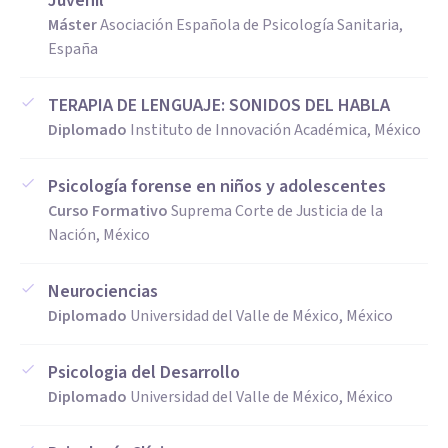
Juvenil
vínculo terapéutico genuino y efectivo.
Máster
Asociación Española de Psicología Sanitaria,
España
Cuento con capacidad de análisis y pensamiento crítico, lo
que me permite acompañar procesos de manera
TERAPIA DE LENGUAJE: SONIDOS DEL HABLA
respetuosa, promoviendo cambios graduales y
Diplomado
Instituto de Innovación Académica, México
significativos en el bienestar emocional.
Psicología forense en niños y adolescentes
Curso Formativo
Suprema Corte de Justicia de la
Nación, México
Neurociencias
Diplomado
Universidad del Valle de México, México
Psicologia del Desarrollo
Diplomado
Universidad del Valle de México, México