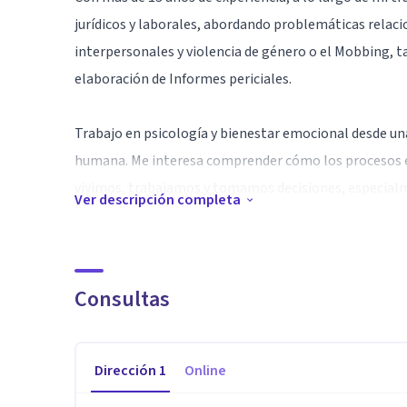
jurídicos y laborales, abordando problemáticas relac
interpersonales y violencia de género o el Mobbing, t
elaboración de Informes periciales.
Trabajo en psicología y bienestar emocional desde u
humana. Me interesa comprender cómo los procesos em
vivimos, trabajamos y tomamos decisiones, especialm
Ver descripción completa
Acompaño procesos de reflexión y cuidado de la salud 
clínica y una lectura amplia de los entornos en los q
Consultas
rápidas ni discursos simplificados, sino creando espac
pueda aparecer.
Dirección
1
Online
Mi enfoque combina acompañamiento individual y part
entornos presenciales como virtuales, con el objetivo 