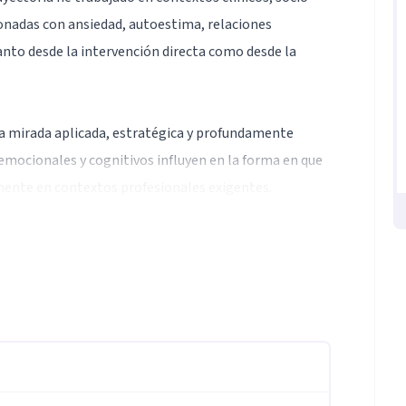
ionadas con ansiedad, autoestima, relaciones
anto desde la intervención directa como desde la
na mirada aplicada, estratégica y profundamente
ocionales y cognitivos influyen en la forma en que
ente en contextos profesionales exigentes.
mental, integrando rigor psicológico, experiencia
ue nos desarrollamos. No trabajo con soluciones
ios de pausa, análisis y diálogo donde lo importante
icipación en proyectos colectivos, tanto en
de contribuir a formas de trabajo y de vida más