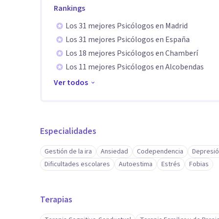
Rankings
Comunicación • Capacidad de análisis • Salud Emocion
Los 31 mejores Psicólogos en Madrid
Los 31 mejores Psicólogos en España
Actualmente centra su labor en la intervención psicol
Los 18 mejores Psicólogos en Chamberí
comprender el malestar, abordar patrones que se repi
Los 11 mejores Psicólogos en Alcobendas
personal y relacional.
Ver todos
Especialidades
Gestión de la ira
Ansiedad
Codependencia
Depresi
Dificultades escolares
Autoestima
Estrés
Fobias
Terapias