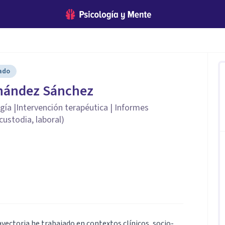
cado
rnández Sánchez
gía |Intervención terapéutica | Informes
 custodia, laboral)
ayectoria he trabajado en contextos clínicos, socio-