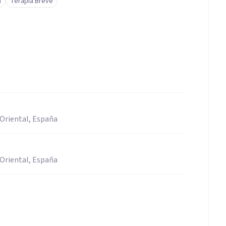
a
Terapia Breve
 Oriental, España
 Oriental, España