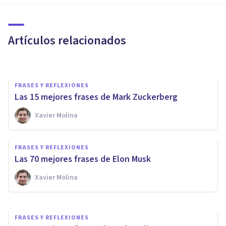
Las 50 mejores frases de Jeff
Bezos (fundador de Amazon)
Artículos relacionados
Xavier Molina
FRASES Y REFLEXIONES
Las 15 mejores frases de Mark Zuckerberg
FRASES Y REFLEXIONES
Xavier Molina
285 frases para fotos de
Instagram, Facebook y
FRASES Y REFLEXIONES
Pinterest
Las 70 mejores frases de Elon Musk
Xavier Molina
Arturo Torres
FRASES Y REFLEXIONES