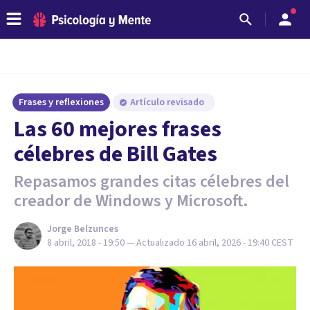
Frases y reflexiones
Artículo revisado
Las 60 mejores frases
célebres de Bill Gates
Repasamos grandes citas célebres del
creador de Windows y Microsoft.
Jorge Belzunces
8 abril, 2018 - 19:50
— Actualizado
16 abril, 2026 - 19:40
CEST