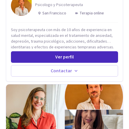
Psicologo y Psicoterapeuta
San Francisco
Terapia online
Soy psicoterapeuta con más de 10 años de experiencia en
salud mental, especializada en el tratamiento de ansiedad,
depresión, trauma psicológico, adicciones, dificultades
identitarias y efectos de experiencias tempranas adversas.
Ofrezco un espacio terapéutico seguro, confidencial y
Ver perfil
profundamente humano, donde el dolor emocional puede
transformarse en autoconocimiento, regulación emocional y
bienestar. Trabajo desde un enfoque integrativo que combina
Contactar
psicoanálisis, terapia somática y de trauma, psicología
corporal, Mentalization Based Therapy (MBT), hipnoterapia y
respiración neurodinámica, integrando actualmente la
Psicología Analítica Junguiana. Mi abordaje también incorpora
perspectivas interculturales, ecopsicología y el trabajo
simbólico con el inconsciente, entendiendo que cada
proceso terapéutico es único y requiere una mirada
personalizada.