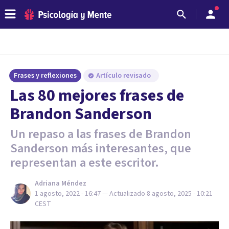
Frases y reflexiones
Artículo revisado
Las 80 mejores frases de
Brandon Sanderson
Un repaso a las frases de Brandon
Sanderson más interesantes, que
representan a este escritor.
Adriana Méndez
1 agosto, 2022 - 16:47
— Actualizado
8 agosto, 2025 - 10:21
CEST