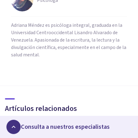
Psicóloga
Adriana Méndez es psicóloga integral, graduada en la
Universidad Centrooccidental Lisandro Alvarado de
Venezuela. Apasionada de la escritura, la lectura y la
divulgación científica, especialmente en el campo de la
salud mental.
FRASES Y REFLEXIONES
Las 75 frases más geniales de
Groucho Marx
Artículos relacionados
Oscar Castillero Mimenza
Consulta a nuestros especialistas
FRASES Y REFLEXIONES