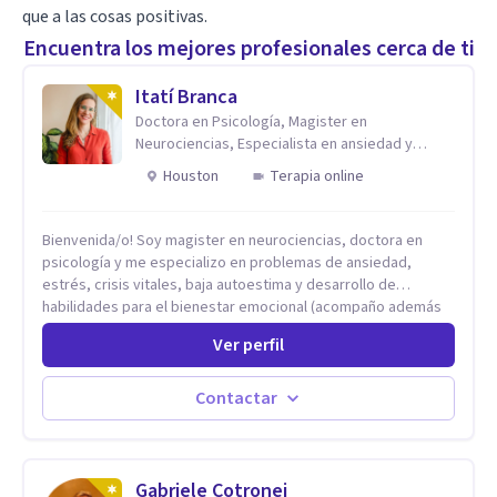
que a las cosas positivas.
Encuentra los mejores profesionales cerca de ti
Itatí Branca
Doctora en Psicología, Magister en
Neurociencias, Especialista en ansiedad y
mindfulness
Houston
Terapia online
Bienvenida/o! Soy magister en neurociencias, doctora en
psicología y me especializo en problemas de ansiedad,
estrés, crisis vitales, baja autoestima y desarrollo de
habilidades para el bienestar emocional (acompaño además
problemáticas como la desregulación emocional, tendencias
Ver perfil
perfeccionistas, liderazgo, problemas de sueño, depresión,
entre otras).
Contactar
Gabriele Cotronei