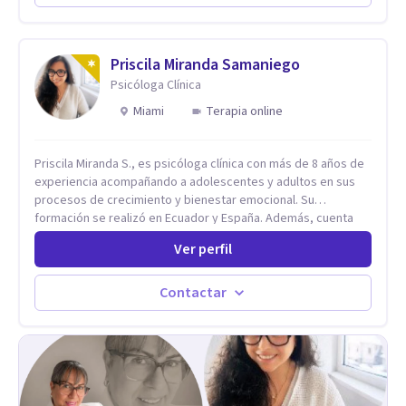
Priscila Miranda Samaniego
Psicóloga Clínica
Miami
Terapia online
Priscila Miranda S., es psicóloga clínica con más de 8 años de
experiencia acompañando a adolescentes y adultos en sus
procesos de crecimiento y bienestar emocional. Su
formación se realizó en Ecuador y España. Además, cuenta
con un Máster en Psicooncología (INEFOC) y diversos
Ver perfil
diplomados que respaldan su práctica profesional. Se
especializo en ansiedad, autoestima, dependencia
emocional, depresión, desarrollo personal, prevención del
Contactar
suicidio, crisis vitales y terapia de pareja, siempre con un
enfoque humano, ético y personalizado. Toda la atención es
100% online, lo que te permite: Recibir terapia desde la
comodidad y privacidad de tu propio espacio. Acceder a un
acompañamiento profesional sin importar en qué lugar te
encuentres.