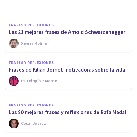
Oscar Castillero Mimenza
FRASES Y REFLEXIONES
Las 21 mejores frases de Arnold Schwarzenegger
Xavier Molina
FRASES Y REFLEXIONES
140 frases deportivas para
FRASES Y REFLEXIONES
hacer ejercicio con motivación
Frases de Kilian Jornet motivadoras sobre la vida
Psicología Y Mente
Arturo Torres
FRASES Y REFLEXIONES
Las 80 mejores frases y reflexiones de Rafa Nadal
César Juárez