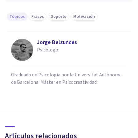
Tópicos
Frases
Deporte
Motivación
Jorge Belzunces
Psicólogo
Graduado en Psicología por la Universitat Autònoma
de Barcelona. Máster en Psicocreatividad.
FRASES Y REFLEXIONES
Las 80 mejores frases célebres
de Michael Jordan
Artículos relacionados