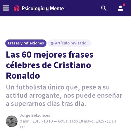
Frases y reflexiones
Artículo revisado
Las 60 mejores frases
célebres de Cristiano
Ronaldo
Un futbolista único que, pese a su
actitud arrogante, nos puede enseñar
a superarnos días tras día.
Jorge Belzunces
9 abril, 2018 - 19:10
— Actualizado
18 mayo, 2026 - 11:14
CEST