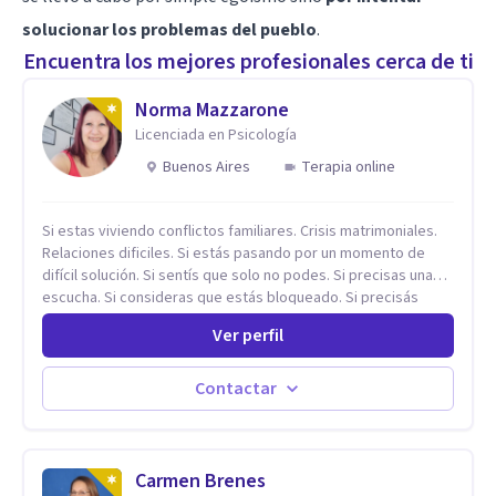
solucionar los problemas del pueblo
.
Encuentra los mejores profesionales cerca de ti
Norma Mazzarone
Licenciada en Psicología
Buenos Aires
Terapia online
Si estas viviendo conflictos familiares. Crisis matrimoniales.
Relaciones dificiles. Si estás pasando por un momento de
difícil solución. Si sentís que solo no podes. Si precisas una
escucha. Si consideras que estás bloqueado. Si precisás
comprensión. Si no logras definir proyectos, objetivos,
Ver perfil
sueños, deseos. Si pensás que lo que te pasa no es tan
grave, pero podría ayudar. Si estás en adicciones y tu
intención es hacer algo con lo que te está pasando. No dudes
Contactar
en comunicarte a fin de comenzar a resolver la situación que
está generando esa angustia.
Carmen Brenes