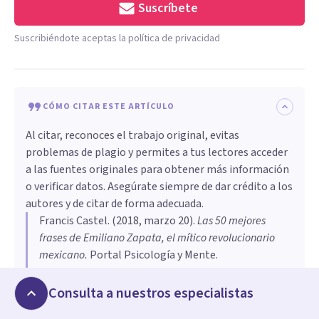
Suscríbete
Suscribiéndote aceptas la política de privacidad
CÓMO CITAR ESTE ARTÍCULO
Al citar, reconoces el trabajo original, evitas
problemas de plagio y permites a tus lectores acceder
a las fuentes originales para obtener más información
o verificar datos. Asegúrate siempre de dar crédito a los
autores y de citar de forma adecuada.
Francis Castel
. (
2018, marzo 20
).
Las 50 mejores
frases de Emiliano Zapata, el mítico revolucionario
mexicano
.
Portal Psicología y Mente.
https://psicologiaymente.com/reflexiones/frases-
emiliano-zapata
Consulta a nuestros especialistas
Copiar cita