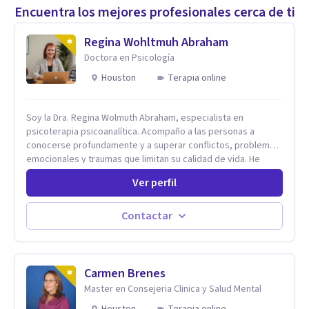
Encuentra los mejores profesionales cerca de ti
Regina Wohltmuh Abraham
Doctora en Psicología
Houston
Terapia online
Soy la Dra. Regina Wolmuth Abraham, especialista en
psicoterapia psicoanalítica. Acompaño a las personas a
conocerse profundamente y a superar conflictos, problemas
emocionales y traumas que limitan su calidad de vida. He
trabajado en reconocidas instituciones como el Hospital
Ver perfil
Psiquiátrico San Rafael, Instituto Psiquiátrico MENDAO, San
Bernardino, Hospital Psiquiátrico Infantil y el Centro de
Integración Juvenil. Además, tuve el privilegio de colaborar
Contactar
en comunidades como Olivar del Conde y Xochimilco, lo que
me permitió conocer diversas realidades y necesidades.
Carmen Brenes
Master en Consejeria Clinica y Salud Mental
Houston
Terapia online