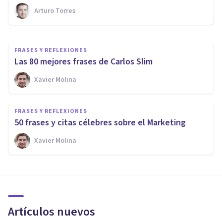
Arturo Torres
Xavier Molina
FRASES Y REFLEXIONES
Las 80 mejores frases de Carlos Slim
Xavier Molina
FRASES Y REFLEXIONES
50 frases y citas célebres sobre el Marketing
Xavier Molina
Artículos nuevos