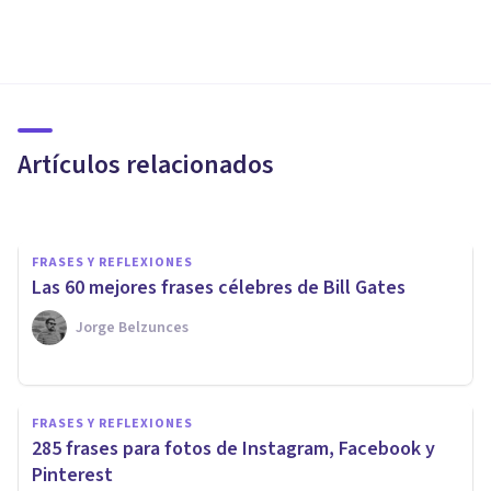
FRASES Y REFLEXIONES
Las 15 mejores frases de Mark
Zuckerberg
Artículos relacionados
Xavier Molina
FRASES Y REFLEXIONES
Las 60 mejores frases célebres de Bill Gates
Jorge Belzunces
FRASES Y REFLEXIONES
FRASES Y REFLEXIONES
Las 70 mejores frases de Elon
285 frases para fotos de Instagram, Facebook y
Musk
Pinterest