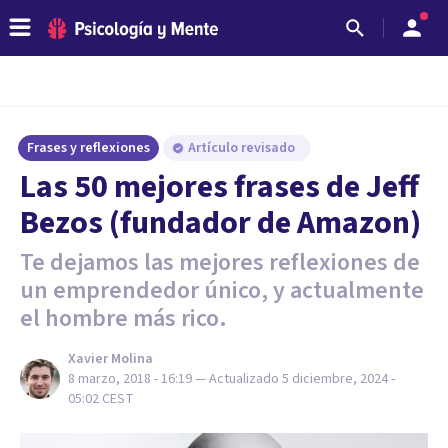
Frases y reflexiones
Artículo revisado
Las 50 mejores frases de Jeff
Bezos (fundador de Amazon)
Te dejamos las mejores reflexiones de
un emprendedor único, y actualmente
el hombre más rico.
Xavier Molina
8 marzo, 2018 - 16:19
— Actualizado
5 diciembre, 2024 -
05:02
CEST