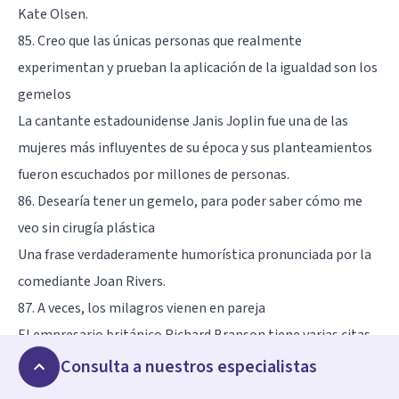
Kate Olsen.
85. Creo que las únicas personas que realmente
experimentan y prueban la aplicación de la igualdad son los
gemelos
La cantante estadounidense Janis Joplin fue una de las
mujeres más influyentes de su época y sus planteamientos
fueron escuchados por millones de personas.
86. Desearía tener un gemelo, para poder saber cómo me
veo sin cirugía plástica
Una frase verdaderamente humorística pronunciada por la
comediante Joan Rivers.
87. A veces, los milagros vienen en pareja
El empresario británico Richard Branson tiene varias citas
célebres sobre los hermanos gemelos.
Consulta a nuestros especialistas
88. Es un tipo de telepatía gemela. Mi hermana y yo