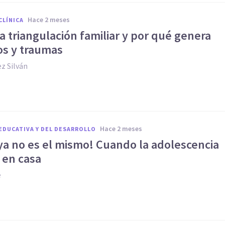
hace 2 meses
CLÍNICA
a triangulación familiar y por qué genera
os y traumas
z Silván
hace 2 meses
EDUCATIVA Y DEL DESARROLLO
 ya no es el mismo! Cuando la adolescencia
 en casa
e