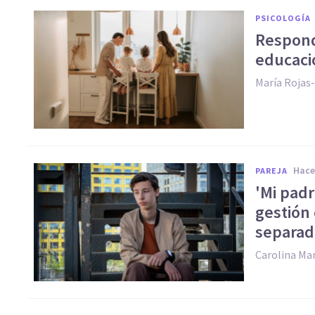
PSICOLOGÍA
Respond
educaci
María Rojas
hac
PAREJA
'Mi padr
gestión
separad
Carolina Ma