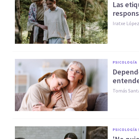
Las etiq
respons
Iratxe Lópe
PSICOLOGÍA
Depende
entender
Tomás Santa
PSICOLOGÍA 