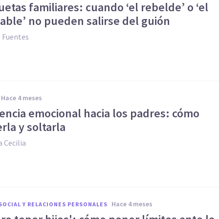
uetas familiares: cuando ‘el rebelde’ o ‘el
able’ no pueden salirse del guión
z Fuentes
hace 4 meses
ncia emocional hacia los padres: cómo
la y soltarla
 Cecilia
hace 4 meses
SOCIAL Y RELACIONES PERSONALES