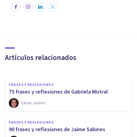
FRASES Y REFLEXIONES
27 frases y reflexiones de
Hermann Hesse
Artículos relacionados
Bertrand Regader
FRASES Y REFLEXIONES
75 frases y reflexiones de Gabriela Mistral
César Juárez
FRASES Y REFLEXIONES
80 frases y reflexiones de
FRASES Y REFLEXIONES
Margaret Mead
90 frases y reflexiones de Jaime Sabines