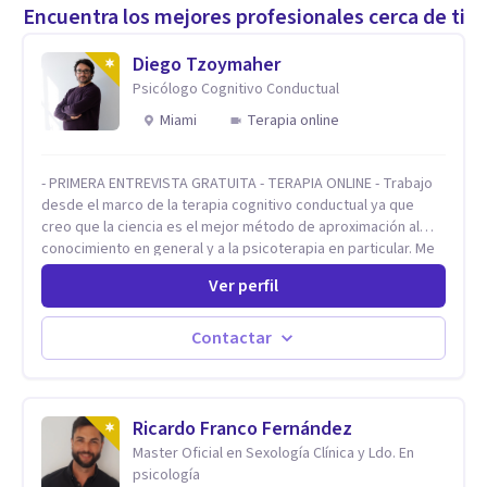
Encuentra los mejores profesionales cerca de ti
Diego Tzoymaher
Psicólogo Cognitivo Conductual
Miami
Terapia online
- PRIMERA ENTREVISTA GRATUITA - TERAPIA ONLINE - Trabajo
desde el marco de la terapia cognitivo conductual ya que
creo que la ciencia es el mejor método de aproximación al
conocimiento en general y a la psicoterapia en particular. Me
interesan los procesos de cambio conductual por los que una
Ver perfil
persona pueda alcanzar sus objetivos, transitando,
aceptando y modificando sus patrones cognitivos y
emocionales. Abordo patologías específicas como trastornos
Contactar
de ansiedad y del ánimo, y también crisis vitales y procesos
de crecimiento personal.
Ricardo Franco Fernández
Master Oficial en Sexología Clínica y Ldo. En
psicología