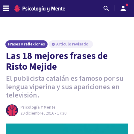
Frases y reflexiones
Artículo revisado
Las 18 mejores frases de
Risto Mejide
El publicista catalán es famoso por su
lengua viperina y sus apariciones en
televisión.
Psicología Y Mente
29 diciembre, 2016 - 17:30