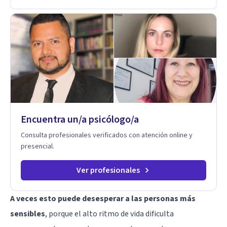
adaptando el tratamiento a tus necesidades particulares. Mi
trayectoria es internacional (Argentina, Estados Unidos,
Europa y Asia). Además, colaboré como psicóloga en
Televisión Canaria, conectando con la realidad de las islas.
Mis servicios son 100% online y accesibles. Si buscas un
espacio de escucha profesional y orientado a resultados,
empecemos.
Encuentra un/a psicólogo/a
Consulta profesionales verificados con atención online y
presencial.
Ver profesionales
A veces esto puede desesperar a las personas más
sensibles
, porque el alto ritmo de vida dificulta