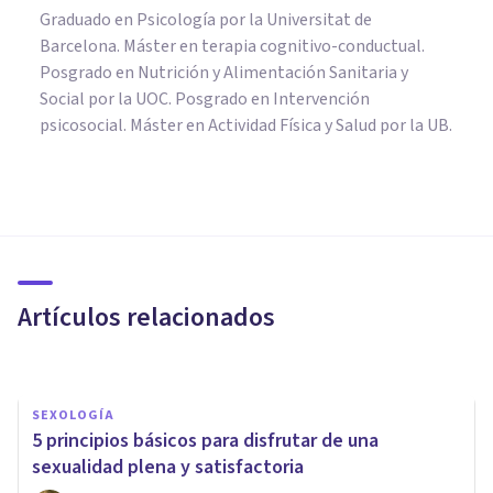
Graduado en Psicología por la Universitat de
Barcelona. Máster en terapia cognitivo-conductual.
Posgrado en Nutrición y Alimentación Sanitaria y
Social por la UOC. Posgrado en Intervención
psicosocial. Máster en Actividad Física y Salud por la UB.
PSICOLOGÍA
Adiós dependencia emocional;
hola autonomía afectiva
Artículos relacionados
Esther Cabezas Gutiérrez
SEXOLOGÍA
5 principios básicos para disfrutar de una
sexualidad plena y satisfactoria