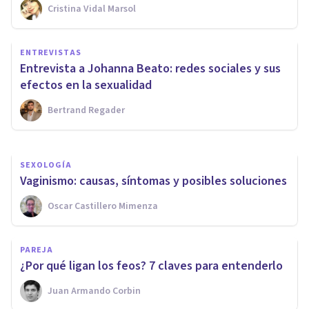
Cristina Vidal Marsol
PAREJA
ENTREVISTAS
El proceso terapéutico en
Entrevista a Johanna Beato: redes sociales y sus
relación con la infidelidad
efectos en la sexualidad
Bertrand Regader
María Jesús Delgado
SEXOLOGÍA
​Vaginismo: causas, síntomas y posibles soluciones
Oscar Castillero Mimenza
PAREJA
¿Por qué ligan los feos? 7 claves para entenderlo
Juan Armando Corbin