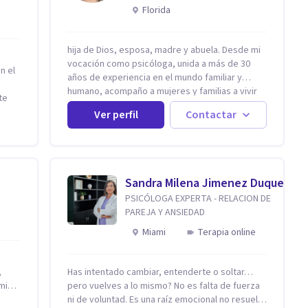
reconexión contigo
Florida
hija de Dios, esposa, madre y abuela. Desde mi
vocación como psicóloga, unida a más de 30
n el
años de experiencia en el mundo familiar y
humano, acompaño a mujeres y familias a vivir
te
con mayor paz, claridad y confianza en sí
y
Ver perfil
Contactar
mismas. Creo profundamente que la vida está
tirán
hecha de etapas, y que cada ciclo —personal,
emocional, espiritual y familiar— trae
oportunidades de crecimiento. Por eso utilizo
una combinación de psicología positiva,
Sandra Milena Jimenez Duque
enfoque humanista, herramientas
do de
PSICÓLOGA EXPERTA - RELACION DE
contemporáneas de bienestar mental y
rma
PAREJA Y ANSIEDAD
espiritualidad, para que puedas recorrer tu
propio camino sintiéndote sostenida,
Miami
Terapia online
ento,
acompañada y más segura de quién eres. Mi
misión es ayudarte a ordenar tu mundo interior,
sanar lo que aún pesa, fortalecer tu autoestima,
,
Has intentado cambiar, entenderte o soltar…
s.
transformar la relación contigo misma y con
pero vuelves a lo mismo? No es falta de fuerza
án
quienes amas, y enseñarte herramientas
ni de voluntad. Es una raíz emocional no resuelta
ldía o