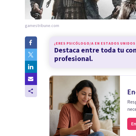
gamestribune.com
¿ERES PSICÓLOGO/A EN
ESTADOS UNIDOS
Destaca entre toda tu c
profesional.
En
Resp
nece
En