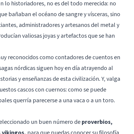
 lo historiadores, no es del todo merecida: no
ue bañaban el océano de sangre y vísceras, sino
ntes, administradores y artesanos del metal y
oducían valiosas joyas y artefactos que se han
 muy reconocidos como contadores de cuentos en
s sagas nórdicas siguen hoy en día atrayendo al
torias y enseñanzas de esta civilización. Y, valga
 puestos cascos con cuernos: como se puede
ales querría parecerse a una vaca o a un toro.
 seleccionado un buen número de
proverbios,
s vikingos,
para que puedas conocer su filosofía