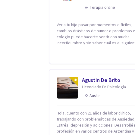
Terapia online
Ver a tu hijo pasar por momentos difíciles,
cambios drásticos de humor o problemas e
colegio puede hacerte sentir con mucha
incertidumbre y sin saber cuál es el siguien
paso. Aquí encontrarás un espacio seguro 
cálido donde tanto tú como tus hijos se sen
realmente escuchados, comprendidos y
apoyados para recuperar la tranquilidad en
casa. Me especializo en guiar a familias a través
de herramientas prácticas y dinámicas
Agustin De Brito
adaptadas a la edad de cada menor, dejan
Licenciado En Psicología
lado las etiquetas y los tecnicismos. Mi fo
Austin
de trabajar se centra en entender las
emociones que hay detrás del comportami
ayudándoles a desarrollar la confianza
Hola, cuento con 21 años de labor clínico,
necesaria para superar sus retos y
trabajando con problemáticas de Ansiedad
fortaleciendo la comunicación entre ustede
Estrés, depresión y adicciones. Desarrollé mi
Acompaño a niños y adolescentes que est
profesión en varios centros de Argentina y
lidiando con la ansiedad, la timidez, la rebe