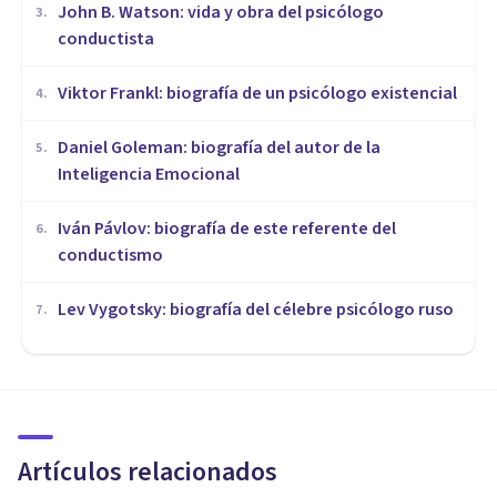
John B. Watson: vida y obra del psicólogo
3
.
conductista
Viktor Frankl: biografía de un psicólogo existencial
4
.
Daniel Goleman: biografía del autor de la
5
.
Inteligencia Emocional
Iván Pávlov: biografía de este referente del
6
.
conductismo
Lev Vygotsky: biografía del célebre psicólogo ruso
7
.
BIOGRAFÍAS
Karl Jaspers: biografía de este
filósofo y psiquiatra alemán
Artículos relacionados
Isabel Rovira Salvador