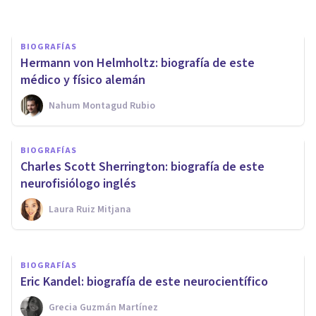
BIOGRAFÍAS
Hermann von Helmholtz: biografía de este
médico y físico alemán
Nahum Montagud Rubio
BIOGRAFÍAS
BIOGRAFÍAS
René Spitz: biografía de este
Charles Scott Sherrington: biografía de este
psicoanalista
neurofisiólogo inglés
Laura Ruiz Mitjana
Oscar Castillero Mimenza
BIOGRAFÍAS
Eric Kandel: biografía de este neurocientífico
Grecia Guzmán Martínez