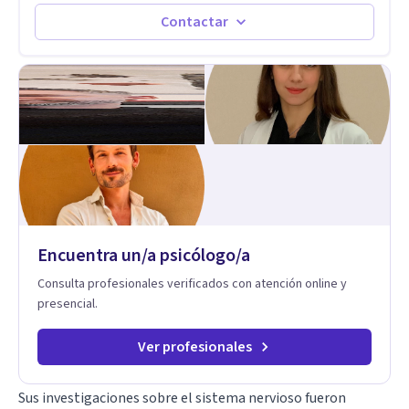
junto con mi desarrollo profesional, me han permitido
construir una base sólida desde la cual acompaño cada
Contactar
proceso con sensibilidad, criterio clínico y una mirada
integradora centrada en la persona. Mi enfoque se basa en la
Terapia de Aceptación y Compromiso (ACT), desde donde no
busco eliminar el malestar, sino transformar la relación que
tienes con lo que sientes y piensas. Acompaño a que puedas
sostener tu experiencia interna con mayor flexibilidad, sin
tener que luchar constantemente contigo. Integro también
herramientas como mindfulness, escritura terapéutica y
recursos creativos, que permiten acceder a niveles más
profundos de la experiencia, más allá de lo únicamente
racional.
Encuentra un/a psicólogo/a
Consulta profesionales verificados con atención online y
presencial.
Ver profesionales
Sus investigaciones sobre el sistema nervioso fueron