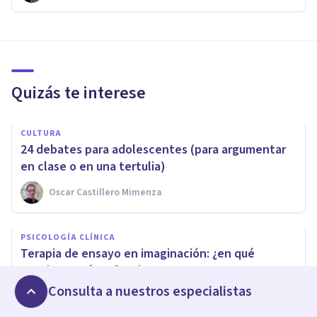
Quizás te interese
CULTURA
24 debates para adolescentes (para argumentar
en clase o en una tertulia)
Oscar Castillero Mimenza
PSICOLOGÍA CLÍNICA
Terapia de ensayo en imaginación: ¿en qué
consiste y cómo funciona?
Consulta a nuestros especialistas
Laura Ruiz Mitjana