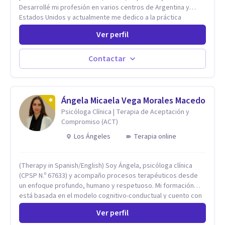
Desarrollé mi profesión en varios centros de Argentina y
Estados Unidos y actualmente me dedico a la práctica
privada. Utilizo terapias cognitivas conductuales basadas en
Ver perfil
evidencia científica con comprobados resultados. Los
objetivos terapéuticos están centrados en brindar
herramientas concretas para el cambio, que permitan
Contactar
desarrollar nuevas habilidades y estrategias basadas en la
salud y calidad de vida.
Ángela Micaela Vega Morales Macedo
Psicóloga Clínica | Terapia de Aceptación y
Compromiso (ACT)
Los Ángeles
Terapia online
(Therapy in Spanish/English) Soy Ángela, psicóloga clínica
(CPSP N.º 67633) y acompaño procesos terapéuticos desde
un enfoque profundo, humano y respetuoso. Mi formación
está basada en el modelo cognitivo-conductual y cuento con
especialización en Terapia de Aceptación y Compromiso
Ver perfil
(ACT), formada en Fundación Foro, Argentina. Estos estudios,