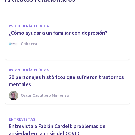
Javi Soriano
PSICOLOGÍA CLÍNICA
¿Cómo ayudar a un familiar con depresión?
Cribecca
PSICOLOGÍA CLÍNICA
PSICOLOGÍA CLÍNICA
¿Cómo abordar los Problemas
20 personajes históricos que sufrieron trastornos
de Salud Mental?
mentales
Oscar Castillero Mimenza
Mentalia Salud
ENTREVISTAS
Entrevista a Fabián Cardell: problemas de
ansiedad en la crisis del COVID