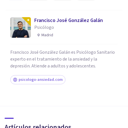
Francisco José González Galán
Psicólogo
Madrid
Francisco José González Galán es Psicólogo Sanitario
experto en el tratamiento de la ansiedad y la
depresión. Atiende a adultos y adolescentes.
psicologo-ansiedad.com
PSICOLOGÍA CLÍNICA
La relación entre la Depresión
y la Disforia de Género
Artículos relacionados