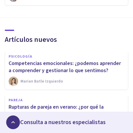
Artículos nuevos
PSICOLOGÍA
Competencias emocionales: ¿podemos aprender
a comprender y gestionar lo que sentimos?
Marian Batle Izquierdo
PAREJA
Rupturas de pareja en verano: ¿por qué la
convivencia intensiva puede pasar factura?
Consulta a nuestros especialistas
Marc Ruiz De Minteguía