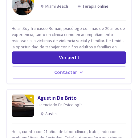
Miami Beach
Terapia online
Hola ! Soy francisco Roman, psicólogo con mas de 20 años de
experiencia, tanto en clinica como en acompañamiento
psicosocial a victimas de violencia social y familiar. He tenido
la oportunidad de trabajar con niños adultos y familias en
todos los espacios y esto me ha dado un una variedad de
Ver perfil
aprendizajes que ahora pongo a tu disposicion. En la
actualidad puedo atenderte de manera presencial y/o virtual,
de lunes a sabado. el costo de cada sesión lo acordamos en
Contactar
el primer contacto
Agustin De Brito
Licenciado En Psicología
Austin
Hola, cuento con 21 años de labor clínico, trabajando con
problemáticas de Ansiedad, Estrés, depresión y adicciones.