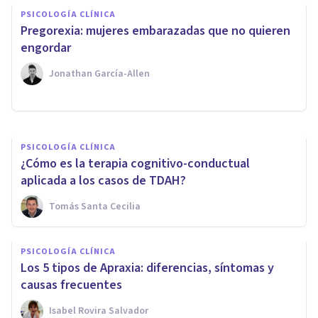
PSICOLOGÍA CLÍNICA
PSICOLOGÍA CLÍNICA
​Pregorexia: mujeres embarazadas que no quieren
¿Cuáles son las aplicaciones de
engordar
la Terapia de Esquemas?
Jonathan García-Allen
Hermelinda Espinoza Jara
PSICOLOGÍA CLÍNICA
¿Cómo es la terapia cognitivo-conductual
aplicada a los casos de TDAH?
Tomás Santa Cecilia
PSICOLOGÍA CLÍNICA
Los 5 tipos de Apraxia: diferencias, síntomas y
causas frecuentes
Isabel Rovira Salvador