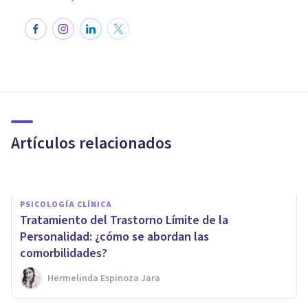
PSICOLOGÍA CLÍNICA
¿Cómo es la intervención
psicológica para el TDAH?
Artículos relacionados
Cribecca
PSICOLOGÍA CLÍNICA
Tratamiento del Trastorno Límite de la
Personalidad: ¿cómo se abordan las
comorbilidades?
Hermelinda Espinoza Jara