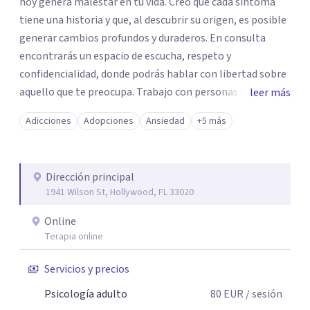
hoy genera malestar en tu vida. Creo que cada síntoma
tiene una historia y que, al descubrir su origen, es posible
generar cambios profundos y duraderos. En consulta
encontrarás un espacio de escucha, respeto y
confidencialidad, donde podrás hablar con libertad sobre
aquello que te preocupa. Trabajo con personas que
leer más
enfrentan ansiedad, depresión, ataques de pánico,
Adicciones
Adopciones
Ansiedad
+5 más
conflictos de pareja y familiares, duelos, autoestima,
dependencia emocional y otros desafíos emocionales. Mi
compromiso es ayudarte a comprenderte mejor,
Dirección principal
fortalecer tus recursos internos y construir una vida con
1941 Wilson St, Hollywood, FL 33020
mayor bienestar, equilibrio y sentido.
Online
Terapia online
Servicios y precios
Psicología adulto
80
EUR
/ sesión