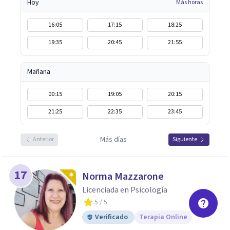
Hoy
Más horas
16:05
17:15
18:25
19:35
20:45
21:55
Mañana
00:15
19:05
20:15
21:25
22:35
23:45
Más días
Anterior
Siguiente
17
Norma Mazzarone
Licenciada en Psicología
5
/ 5
Verificado
Terapia Online