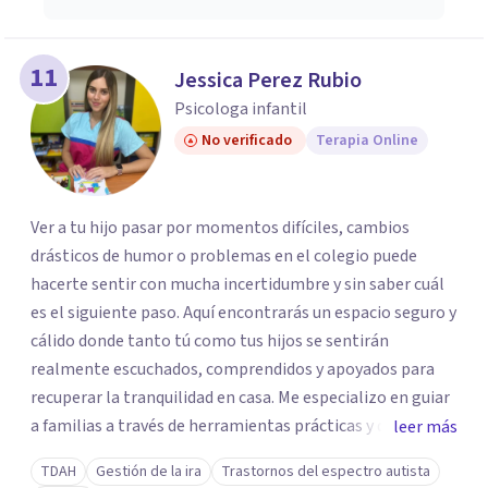
11
Jessica Perez Rubio
Psicologa infantil
No verificado
Terapia Online
Ver a tu hijo pasar por momentos difíciles, cambios
drásticos de humor o problemas en el colegio puede
hacerte sentir con mucha incertidumbre y sin saber cuál
es el siguiente paso. Aquí encontrarás un espacio seguro y
cálido donde tanto tú como tus hijos se sentirán
realmente escuchados, comprendidos y apoyados para
recuperar la tranquilidad en casa. Me especializo en guiar
a familias a través de herramientas prácticas y dinámicas
leer más
adaptadas a la edad de cada menor, dejando de lado las
TDAH
Gestión de la ira
Trastornos del espectro autista
etiquetas y los tecnicismos. Mi forma de trabajar se