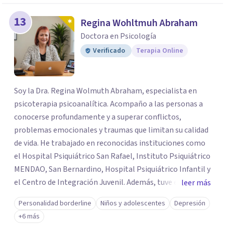
13
Regina Wohltmuh Abraham
Doctora en Psicología
Verificado
Terapia Online
Soy la Dra. Regina Wolmuth Abraham, especialista en
psicoterapia psicoanalítica. Acompaño a las personas a
conocerse profundamente y a superar conflictos,
problemas emocionales y traumas que limitan su calidad
de vida. He trabajado en reconocidas instituciones como
el Hospital Psiquiátrico San Rafael, Instituto Psiquiátrico
MENDAO, San Bernardino, Hospital Psiquiátrico Infantil y
el Centro de Integración Juvenil. Además, tuve el
leer más
privilegio de colaborar en comunidades como Olivar del
Personalidad borderline
Niños y adolescentes
Depresión
Conde y Xochimilco, lo que me permitió conocer diversas
+6 más
realidades y necesidades.