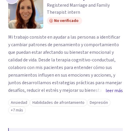
Registered Marriage and Family
Therapist intern
No verificado
Mi trabajo consiste en ayudar a las personas a identificar
y cambiar patrones de pensamiento y comportamiento
que puedan estar afectando su bienestar emocional y
calidad de vida. Desde la terapia cognitivo-conductual,
colaboro con mis pacientes para entender cómo sus
pensamientos influyen en sus emociones y acciones, y
juntos desarrollamos estrategias prácticas para manejar
desafíos, reducir el estrés y mejorar su bienestar. Mi
leer más
objetivo es empoderar a mis pacientes para que
Ansiedad
Habilidades de afrontamiento
Depresión
adquieran herramientas efectivas que puedan aplicar en
+7 más
su vida cotidiana, fomentando cambios positivos y
sostenibles. Mi enfoque se centra en crear un espacio
seguro y de confianza donde mis clientes puedan explorar