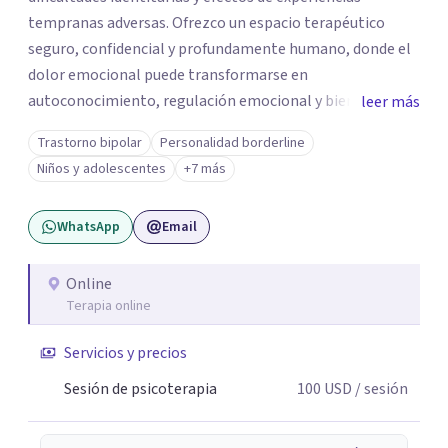
tempranas adversas. Ofrezco un espacio terapéutico
seguro, confidencial y profundamente humano, donde el
dolor emocional puede transformarse en
autoconocimiento, regulación emocional y bienestar.
leer más
Trabajo desde un enfoque integrativo que combina
Trastorno bipolar
Personalidad borderline
psicoanálisis, terapia somática y de trauma, psicología
Niños y adolescentes
+7 más
corporal, Mentalization Based Therapy (MBT),
hipnoterapia y respiración neurodinámica, integrando
WhatsApp
Email
actualmente la Psicología Analítica Junguiana. Mi
abordaje también incorpora perspectivas interculturales,
ecopsicología y el trabajo simbólico con el inconsciente,
Online
Terapia online
entendiendo que cada proceso terapéutico es único y
requiere una mirada personalizada.
Servicios y precios
Sesión de psicoterapia
100
USD
/ sesión