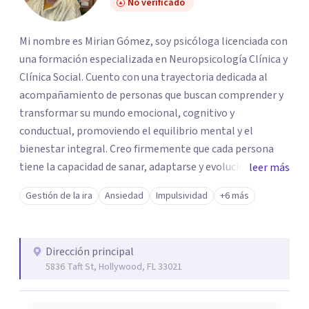
No verificado
Mi nombre es Mirian Gómez, soy psicóloga licenciada con
una formación especializada en Neuropsicología Clínica y
Clínica Social. Cuento con una trayectoria dedicada al
acompañamiento de personas que buscan comprender y
transformar su mundo emocional, cognitivo y
conductual, promoviendo el equilibrio mental y el
bienestar integral. Creo firmemente que cada persona
tiene la capacidad de sanar, adaptarse y evolucionar, y que
leer más
el proceso terapéutico puede convertirse en un camino
Gestión de la ira
Ansiedad
Impulsividad
+6 más
de autodescubrimiento, conexión interna y
fortalecimiento personal. Consultas presenciales y en
línea disponibles. Atención individual, familiar y grupal.
Dirección principal
Sesiones en español.
5836 Taft St, Hollywood, FL 33021