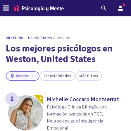
Directorio
United States
Weston
ENCONTRAR MI TERAPEUTA
¿Necesitas ayuda para encontrar el
Los mejores psicólogos en
psicólogo adecuado?
Weston, United States
Responde a unas breves preguntas y te ofreceremos
los profesionales que más se ajustan a tus
necesidades.
Weston
Especialidades
Más filtros
Responder cuestionario
1
Michelle Coccaro Montserrat
Psicóloga Clínica Bilingüe con
formación avanzada en TCC,
Neurociencias e Inteligencia
Emocional.