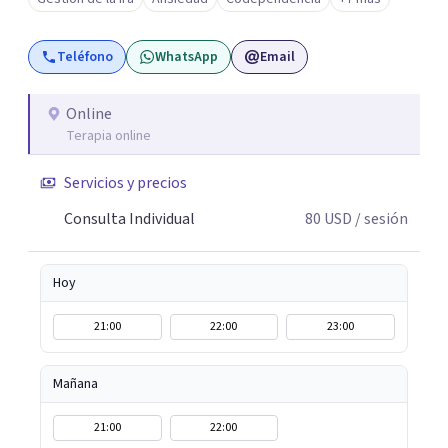
más de 12 años de experiencia en el área de la Salud
mental y he trabajado en distintos contextos clínicos con
Teléfono
WhatsApp
Email
niños, Adolescentes y Adultos
Online
Terapia online
Servicios y precios
Consulta Individual
80
USD
/ sesión
Hoy
21:00
22:00
23:00
Mañana
21:00
22:00