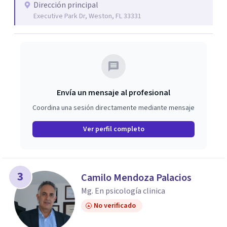
Dirección principal
sus emociones, resolver conflictos y desarrollar
Executive Park Dr, Weston, FL 33331
herramientas para una vida más plena. Trabajo con
técnicas personalizadas para cada caso, adaptándome a
las necesidades únicas de quienes buscan apoyo. Mi
misión es acompañar a mis clientes en su camino hacia el
bienestar emocional y relacional. Si estás buscando
orientación para mejorar tus relaciones o afrontar
Envía un mensaje al profesional
desafíos personales, estaré encantada de ayudarte.
Coordina una sesión directamente mediante mensaje
Ver perfil completo
3
Camilo Mendoza Palacios
Mg. En psicología clinica
No verificado