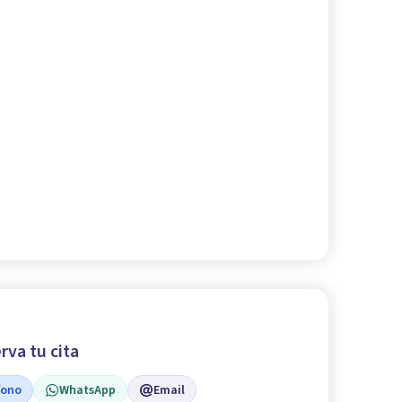
rva tu cita
fono
WhatsApp
Email