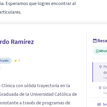
ia. Esperamos que logres encontrar al
rticulares.
ardo Ramírez
Rese
What
ficado
5
Ps
di
Ca
Clínica con sólida trayectoria en la
On
Te
Graduada de la Universidad Católica de
constante a través de programas de
Se