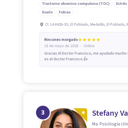
Trastorno obsesivo-compulsivo (TOC)
Estrés
Duelo
Fobias
Cl. 14 #43b-55, El Poblado, Medellín, El Poblado, 
Rincones morgado
·
18 de mayo de 2026
Online
Gracias Al Doctor Francisco, me ayudado mucho
es el doctor Francisco.👍
3
Stefany Va
Ma. Psicólogía clín