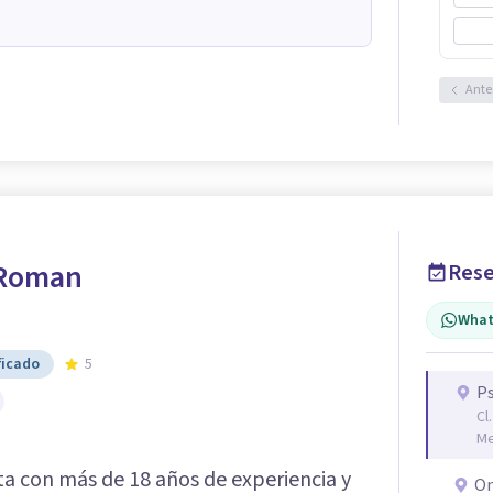
Ante
 Roman
Rese
What
ficado
5
P
Cl
Me
a con más de 18 años de experiencia y
On