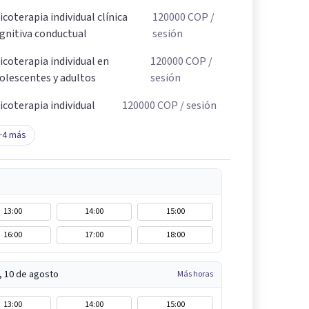
icoterapia individual clínica
120000
COP
/
gnitiva conductual
sesión
icoterapia individual en
120000
COP
/
olescentes y adultos
sesión
icoterapia individual
120000
COP
/ sesión
+
4
más
13:00
14:00
15:00
16:00
17:00
18:00
, 10 de agosto
Más horas
13:00
14:00
15:00