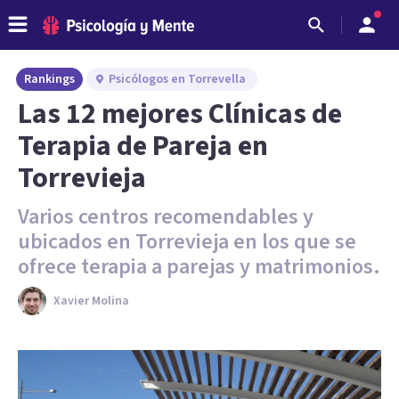
Rankings
Psicólogos en Torrevella
Las 12 mejores Clínicas de
Terapia de Pareja en
Torrevieja
Varios centros recomendables y
ubicados en Torrevieja en los que se
ofrece terapia a parejas y matrimonios.
Xavier Molina