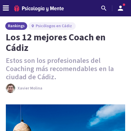
Rankings
Psicólogos en Cádiz
Los 12 mejores Coach en
Cádiz
Estos son los profesionales del
Coaching más recomendables en la
ciudad de Cádiz.
Xavier Molina