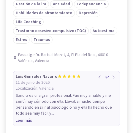
Gestión de la ira
Ansiedad
Codependencia
Habilidades de afrontamiento
Depresión
Life Coaching
Trastorno obsesivo-compulsivo (TOC)
Autoestima
Estrés
Traumas
Passatge Dr. Bartual Moret, 4, El Pla del Real, 46010
València, Valencia
Luis Gonzalez Navarro
1
/
2
11 de junio de 2026
Localización:
València
Sandra es una gran profesional. Fue muy amable y me
sentí muy cómodo con ella. Llevaba mucho tiempo
pensando en si ir al psicologo o no y ella ha hecho que
todo sea muy fácil y...
Leer más