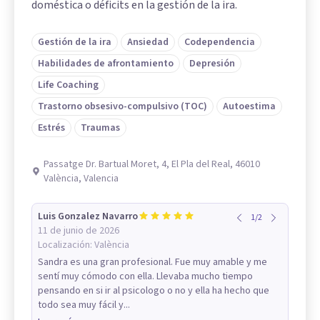
doméstica o déficits en la gestión de la ira.
Gestión de la ira
Ansiedad
Codependencia
Habilidades de afrontamiento
Depresión
Life Coaching
Trastorno obsesivo-compulsivo (TOC)
Autoestima
Estrés
Traumas
Passatge Dr. Bartual Moret, 4, El Pla del Real, 46010
València, Valencia
Luis Gonzalez Navarro
1
/
2
11 de junio de 2026
Localización:
València
Sandra es una gran profesional. Fue muy amable y me
sentí muy cómodo con ella. Llevaba mucho tiempo
pensando en si ir al psicologo o no y ella ha hecho que
todo sea muy fácil y...