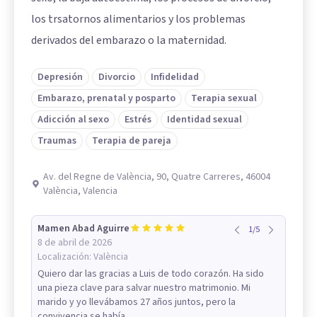
los trsatornos alimentarios y los problemas
derivados del embarazo o la maternidad.
Depresión
Divorcio
Infidelidad
Embarazo, prenatal y posparto
Terapia sexual
Adicción al sexo
Estrés
Identidad sexual
Traumas
Terapia de pareja
Av. del Regne de València, 90, Quatre Carreres, 46004
València, Valencia
Mamen Abad Aguirre
1
/
5
8 de abril de 2026
Localización:
València
Quiero dar las gracias a Luis de todo corazón. Ha sido
una pieza clave para salvar nuestro matrimonio. Mi
marido y yo llevábamos 27 años juntos, pero la
convivencia se había...