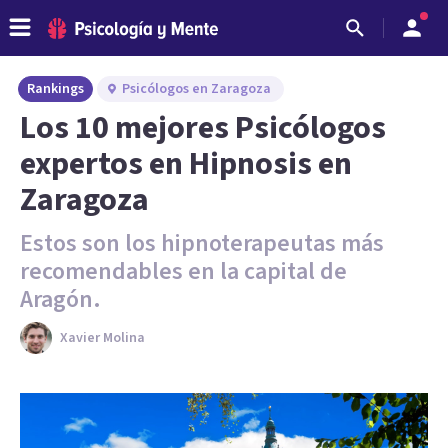
Rankings
Psicólogos en Zaragoza
Los 10 mejores Psicólogos
expertos en Hipnosis en
Zaragoza
Estos son los hipnoterapeutas más
recomendables en la capital de
Aragón.
Xavier Molina