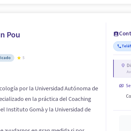
an Pou
Cont
Telé
ficado
5
Di
Av
Se
icología por la Universidad Autónoma de
Co
cializado en la práctica del Coaching
 el Instituto Gomà y la Universidad de
de ayudarnos en gran medida si por