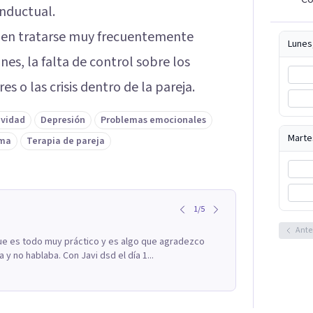
onductual.
elen tratarse muy frecuentemente
Lunes
nes, la falta de control sobre los
es o las crisis dentro de la pareja.
ividad
Depresión
Problemas emocionales
Marte
ima
Terapia de pareja
1
/
5
Ante
ue es todo muy práctico y es algo que agradezco
 no hablaba. Con Javi dsd el día 1...