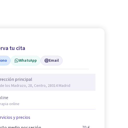
rva tu cita
fono
WhatsApp
Email
rección principal
 de los Madrazo, 28, Centro, 28014 Madrid
line
rapia online
rvicios y precios
sto medio por sesión
70 €