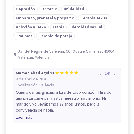
Depresión
Divorcio
Infidelidad
Embarazo, prenatal y posparto
Terapia sexual
Adicción al sexo
Estrés
Identidad sexual
Traumas
Terapia de pareja
Av. del Regne de València, 90, Quatre Carreres, 46004
València, Valencia
Mamen Abad Aguirre
1
/
5
8 de abril de 2026
Localización:
València
Quiero dar las gracias a Luis de todo corazón. Ha sido
una pieza clave para salvar nuestro matrimonio. Mi
marido y yo llevábamos 27 años juntos, pero la
convivencia se había...
Leer más