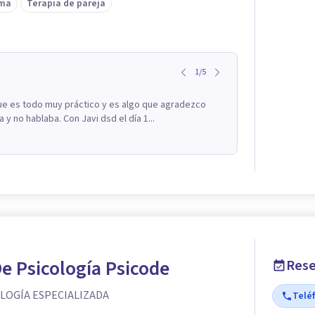
ima
Terapia de pareja
1
/
5
ue es todo muy práctico y es algo que agradezco
 no hablaba. Con Javi dsd el día 1...
De Psicología Psicode
Rese
OLOGÍA ESPECIALIZADA
Telé