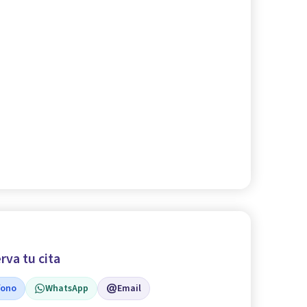
rva tu cita
fono
WhatsApp
Email