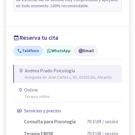
de escucha. Me he sentido muy comprendido y apoyado
en todo momento. 100% recomendable.
Reserva tu cita
Teléfono
WhatsApp
Email
Andrea Prado Psicología
Avinguda en Joan Carles I, 63, 03202 Elx, Alicante
Online
Terapia online
Servicios y precios
Consulta para Psicología
70
EUR
/ sesión
Terapia EMDR
70
EUR
/ sesión