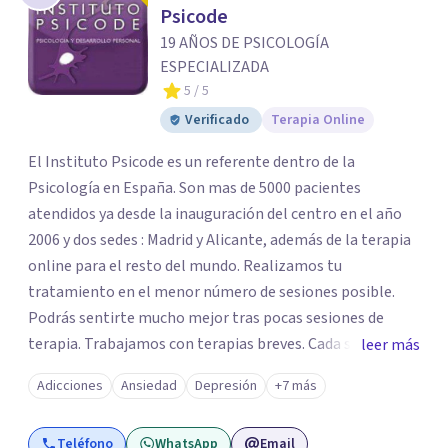
Psicode
19 AÑOS DE PSICOLOGÍA
ESPECIALIZADA
5
/ 5
Verificado
Terapia Online
El Instituto Psicode es un referente dentro de la
Psicología en España. Son mas de 5000 pacientes
atendidos ya desde la inauguración del centro en el año
2006 y dos sedes : Madrid y Alicante, además de la terapia
online para el resto del mundo. Realizamos tu
tratamiento en el menor número de sesiones posible.
Podrás sentirte mucho mejor tras pocas sesiones de
terapia. Trabajamos con terapias breves. Cada sesión de
leer más
terapia te resultará de utilidad y te ayudará a conseguir
Adicciones
Ansiedad
Depresión
+7 más
tus objetivos. Entre nuestras especialidades destaca la
terapia de pareja y sexual, así como el tratamiento de
Teléfono
WhatsApp
Email