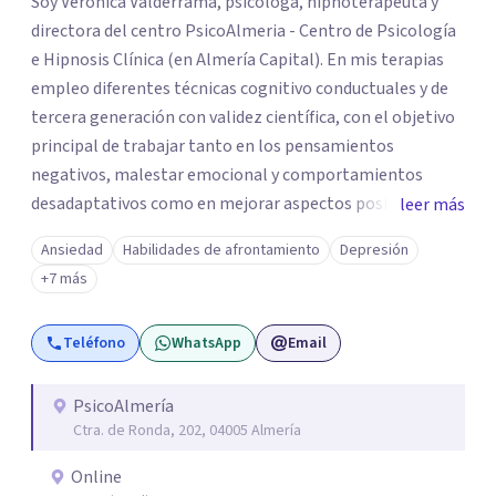
Soy Verónica Valderrama, psicóloga, hipnoterapeuta y
directora del centro PsicoAlmeria - Centro de Psicología
e Hipnosis Clínica (en Almería Capital). En mis terapias
empleo diferentes técnicas cognitivo conductuales y de
tercera generación con validez científica, con el objetivo
principal de trabajar tanto en los pensamientos
negativos, malestar emocional y comportamientos
desadaptativos como en mejorar aspectos positivos,
leer más
habilidades y desarrollo personal. ¡Tus objetivos son los
Ansiedad
Habilidades de afrontamiento
Depresión
míos y juntos los alcanzaremos!. Mi objetivo principal es
+7 más
que consigas el bienestar y equilibrio que buscas, siendo
consciente de que cada persona es diferente y por ello
Teléfono
WhatsApp
Email
inicialmente realizaremos una adecuada evaluación para
conseguir un tratamiento individualizado y
personalizado. Utilizo diferentes técnicas psicológicas
PsicoAlmería
Ctra. de Ronda, 202, 04005 Almería
aunque mi especialidad es la hipnosis clínica, como
técnica útil en las terapias psicológicas aumentando su
Online
eficacia, reduciendo el tiempo de tratamiento y