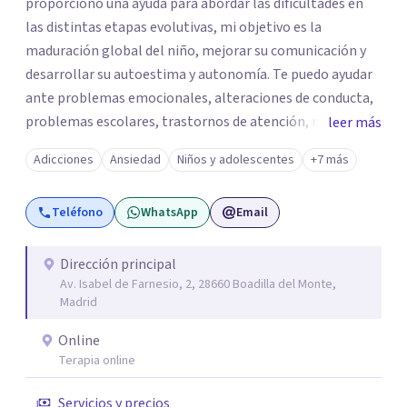
proporciono una ayuda para abordar las dificultades en
las distintas etapas evolutivas, mi objetivo es la
maduración global del niño, mejorar su comunicación y
desarrollar su autoestima y autonomía. Te puedo ayudar
ante problemas emocionales, alteraciones de conducta,
problemas escolares, trastornos de atención, miedos,
leer más
ansiedad. El apoyo a los padres es un pilar importante de
Adicciones
Ansiedad
Niños y adolescentes
+7 más
mi trabajo, dotándoles de herramientas que les ayuden a
comprender mejor a su hijo en cada etapa y sentirse
Teléfono
WhatsApp
Email
apoyados en su inestimable labor, desde el respeto a las
individualidades y a la disposición emocional de la familia.
En la terapia con adultos y pareja utilizo un enfoque
Dirección principal
Av. Isabel de Farnesio, 2, 28660 Boadilla del Monte,
integrador, relacional, concibo al ser humano como un
Madrid
ser activo y con un alto poder de cambio, soy especialista
en tratamiento de depresiones, ansiedad, fobias,
Online
adicciones, duelos, conflictos de pareja.
Terapia online
Servicios y precios