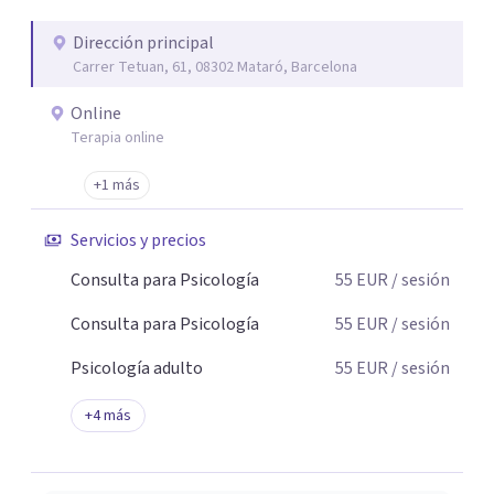
se equivoca. Y eso es natural y sano.🫀+🧠 =💝
Dirección principal
Carrer Tetuan, 61, 08302 Mataró, Barcelona
Online
Terapia online
+1 más
Servicios y precios
Consulta para Psicología
55
EUR
/ sesión
Consulta para Psicología
55
EUR
/ sesión
Psicología adulto
55
EUR
/ sesión
+
4
más