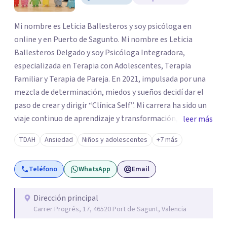
Mi nombre es Leticia Ballesteros y soy psicóloga en
online y en Puerto de Sagunto. Mi nombre es Leticia
Ballesteros Delgado y soy Psicóloga Integradora,
especializada en Terapia con Adolescentes, Terapia
Familiar y Terapia de Pareja. En 2021, impulsada por una
mezcla de determinación, miedos y sueños decidí dar el
paso de crear y dirigir “Clínica Self”. Mi carrera ha sido un
viaje continuo de aprendizaje y transformación,
leer más
moldeado por másters, especializaciones y experiencias
TDAH
Ansiedad
Niños y adolescentes
+7 más
que han reafirmado mi verdadera vocación: acompañar a
familias y adolescentes en sus momentos más cruciales,
Teléfono
WhatsApp
Email
guiándolos hacia relaciones más saludables y un
desarrollo personal integral.
Dirección principal
Carrer Progrés, 17, 46520 Port de Sagunt, Valencia