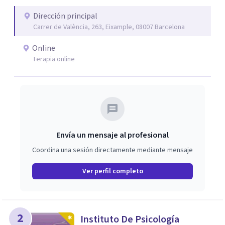
Amalia atienden dificultades como la ansiedad, el duelo,
el trauma, la depresión y otros retos emocionales, así
Dirección principal
Carrer de València, 263, Eixample, 08007 Barcelona
como procesos de crecimiento personal y
acompañamiento psicológico infantil. El enfoque es
Online
respetuoso, humano y orientado a generar un espacio de
Terapia online
confianza desde el primer contacto. El centro ofrece una
primera orientación gratuita para ayudar a dar el primer
paso y valorar el tipo de acompañamiento más adecuado
en cada caso.
Envía un mensaje al profesional
Coordina una sesión directamente mediante mensaje
Ver perfil completo
2
Instituto De Psicología