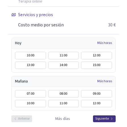
Terapia online
consiguiendo cambios positivos desde la primera sesión.
¿Tienes dudas de cómo enfocaré tu problema o situación?
Servicios y precios
Contáctame y te informaré con mucho gusto. Es el
Costo medio por sesión
30 €
momento de dar el paso a una nueva etapa en tu vida.
Hoy
Más horas
10:00
11:00
12:00
13:00
14:00
15:00
Mañana
Más horas
07:00
08:00
09:00
10:00
11:00
12:00
Más días
Anterior
Siguiente