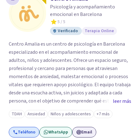
Psicología y acompañamiento
emocional en Barcelona
5
/ 5
Verificado
Terapia Online
Centro Amalia es un centro de psicología en Barcelona
especializado en el acompañamiento emocional de
adultos, niños y adolescentes. Ofrece un espacio seguro,
profesional y cercano para personas que atraviesan
momentos de ansiedad, malestar emocional o procesos
vitales que requieren apoyo psicológico. El equipo trabaja
desde una escucha activa, sin juicios y adaptada a cada
persona, con el objetivo de comprender qué está
leer más
ocurriendo y facilitar herramientas para avanzar con
TDAH
Ansiedad
Niños y adolescentes
+7 más
mayor equilibrio y bienestar. La intervención se realiza en
un entorno confidencial y tranquilo, cuidando el ritmo y
Teléfono
WhatsApp
Email
las necesidades de cada proceso terapéutico. En Centro