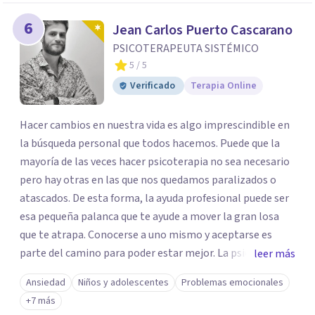
6
Jean Carlos Puerto Cascarano
PSICOTERAPEUTA SISTÉMICO
5
/ 5
Verificado
Terapia Online
Hacer cambios en nuestra vida es algo imprescindible en
la búsqueda personal que todos hacemos. Puede que la
mayoría de las veces hacer psicoterapia no sea necesario
pero hay otras en las que nos quedamos paralizados o
atascados. De esta forma, la ayuda profesional puede ser
esa pequeña palanca que te ayude a mover la gran losa
que te atrapa. Conocerse a uno mismo y aceptarse es
parte del camino para poder estar mejor. La psicoterapia
leer más
es una forma de colaboración en donde diálogo, además
Ansiedad
Niños y adolescentes
Problemas emocionales
de la confianza y el apoyo, es el camino para poder
+7 más
identificar qué es lo que sucede, qué sentido tiene y cuales