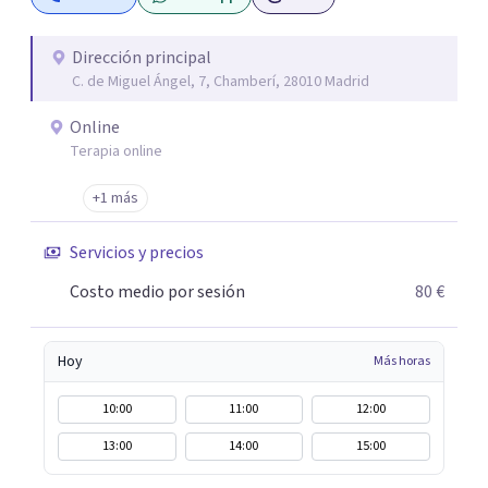
problemas emocionales, obsesiones, ansiedad , estrés,
duelos, insomnio y depresión, entre otros. Contamos
además con un servicio de hipnosis regresiva para el
Dirección principal
C. de Miguel Ángel, 7, Chamberí, 28010 Madrid
trabajo de "Terapia del Alma".
Online
Terapia online
+1 más
Servicios y precios
Costo medio por sesión
80 €
Hoy
Más horas
10:00
11:00
12:00
13:00
14:00
15:00