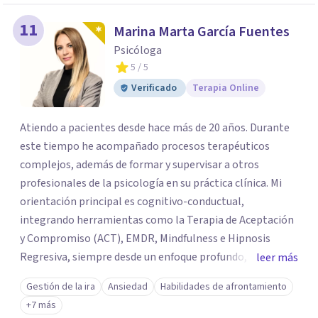
11
Marina Marta García Fuentes
Psicóloga
5
/ 5
Verificado
Terapia Online
Atiendo a pacientes desde hace más de 20 años. Durante
este tiempo he acompañado procesos terapéuticos
complejos, además de formar y supervisar a otros
profesionales de la psicología en su práctica clínica. Mi
orientación principal es cognitivo-conductual,
integrando herramientas como la Terapia de Aceptación
y Compromiso (ACT), EMDR, Mindfulness e Hipnosis
Regresiva, siempre desde un enfoque profundo,
leer más
respetuoso y adaptado a cada persona. También
Gestión de la ira
Ansiedad
Habilidades de afrontamiento
acompaño procesos de crecimiento personal y terapia
+7 más
del alma orientados al trabajo emocional, la búsqueda de