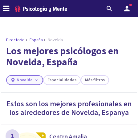
Directorio
España
Novelda
ENCONTRAR MI TERAPEUTA
¿Necesitas ayuda para encontrar el
Los mejores psicólogos en
psicólogo adecuado?
Novelda, España
Responde a unas breves preguntas y te ofreceremos
los profesionales que más se ajustan a tus
necesidades.
Novelda
Especialidades
Más filtros
Responder cuestionario
Estos son los mejores profesionales en
los alrededores de
Novelda
,
Espanya
1
Centro Amalia