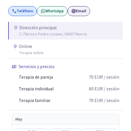
son los pasos para el cambio. Además, creo que los
Teléfono
WhatsApp
Email
verdaderos cambios tienen que partir de uno mismo y mi
idea es poder acompañarte para que puedas tomar
aquellas decisiones en tu vida que te puedan llevar a estar
Dirección principal
C. Párroco Pedro Lozano, 30007 Murcia
mejor con lo que piensas y con lo que haces.
Online
Terapia online
Servicios y precios
Terapia de pareja
70
EUR
/ sesión
Terapia individual
60
EUR
/ sesión
Terapia familiar
70
EUR
/ sesión
Hoy