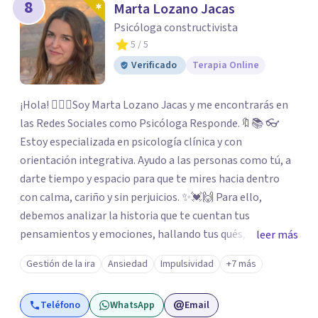
8
Marta Lozano Jacas
Psicóloga constructivista
5
/ 5
Verificado
Terapia Online
¡Hola! 🙋🏼‍♀️Soy Marta Lozano Jacas y me encontrarás en
las Redes Sociales como Psicóloga Responde.🔖📚 👓
Estoy especializada en psicología clínica y con
orientación integrativa. Ayudo a las personas como tú, a
darte tiempo y espacio para que te mires hacia dentro
con calma, cariño y sin perjuicios. ✨💓🙌 Para ello,
debemos analizar la historia que te cuentan tus
pensamientos y emociones, hallando tus qués, tus
leer más
cómos, tus porqués, tus cuándos y tus dóndes a lo largo
Gestión de la ira
Ansiedad
Impulsividad
+7 más
de tu vida. Así, podrás desenredar el lío que es vivir, podrás
aceptar quien eres: un ser humano que siente, que piensa
Teléfono
WhatsApp
Email
y que hace; un ser que se contradice, que tiene dudas y que