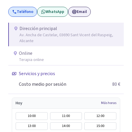
sentido, el autoconocimiento y la conexión interior. Mi
Teléfono
WhatsApp
Email
objetivo es ayudar a las personas a comprenderse mejor,
encontrar paz interior y desarrollar los recursos
necesarios para vivir con mayor equilibrio y plenitud.
Dirección principal
Av. Ancha de Castelar, 03690 Sant Vicent del Raspeig,
Alicante
Online
Terapia online
Servicios y precios
Costo medio por sesión
80 €
Hoy
Más horas
10:00
11:00
12:00
13:00
14:00
15:00