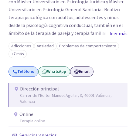
con Máster Universitario en Psicología Jurídica y Máster
Universitario en Psicología General Sanitaria . Realizo
terapia psicológica con adultos, adolescentes y niños
desde la psicología cognitiva conductual, también en el
ámbito de la terapia de pareja y terapia familiar. Como
leer más
psicóloga jurídico forense, realizo informes periciales
Adicciones
Ansiedad
Problemas de comportamiento
psicológicos en el ámbito de familia, civil, penal y laboral.
+7 más
Soy miembro del Listado Oficial de Psicólogos Forenses
del Colegio Oficial de Psicólogos de la Comunidad
Teléfono
WhatsApp
Email
Valencia (LOPF). Y realizo mi trabajo en CONECTA Centro
de Psicología, del cual soy cofundadora.
Dirección principal
Carrer de l'Editor Manuel Aguilar, 3, 46001 València,
Valencia
Online
Terapia online
Servicios y precios