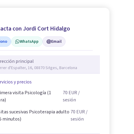
acta con Jordi Cort Hidalgo
fono
WhatsApp
Email
rección principal
rrer d'Espalter, 16, 08870 Sitges, Barcelona
rvicios y precios
imera visita Psicología (1
70
EUR
/
ra)
sesión
sitas sucesivas Psicoterapia adulto
70
EUR
/
5 minutos)
sesión