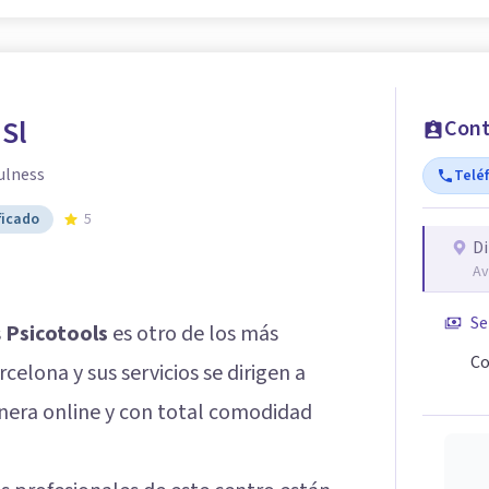
 Sl
Cont
ulness
Telé
ficado
5
Di
Av
Se
s
Psicotools
es otro de los más
Co
elona y sus servicios se dirigen a
nera online y con total comodidad