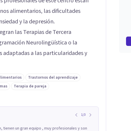
os profesionales de este centro están
nos alimentarios, las dificultades
ansiedad y la depresión.
tegran las Terapias de Tercera
gramación Neurolingüística o la
as adaptadas a las particularidades y
alimentarios
Trastornos del aprendizaje
umas
Terapia de pareja
1
/
3
e, tienen un gran equipo , muy profesionales y son