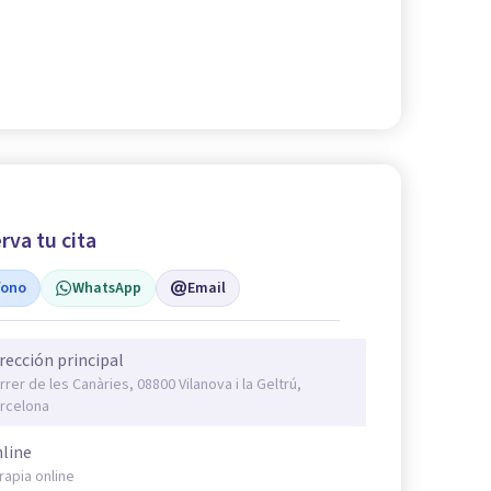
rva tu cita
fono
WhatsApp
Email
rección principal
rrer de les Canàries, 08800 Vilanova i la Geltrú,
rcelona
line
rapia online