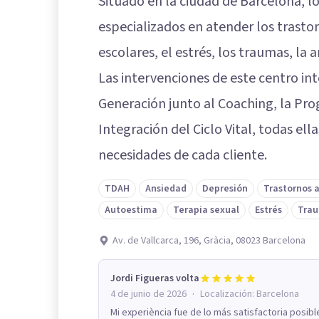
Situado en la ciudad de Barcelona, l
especializados en atender los trastor
escolares, el estrés, los traumas, la 
Las intervenciones de este centro in
Generación junto al Coaching, la Pro
Integración del Ciclo Vital, todas ell
necesidades de cada cliente.
TDAH
Ansiedad
Depresión
Trastornos 
Autoestima
Terapia sexual
Estrés
Tra
Av. de Vallcarca, 196, Gràcia, 08023 Barcelona
Jordi Figueras volta
·
4 de junio de 2026
Localización:
Barcelona
Mi experiència fue de lo más satisfactoria posibl