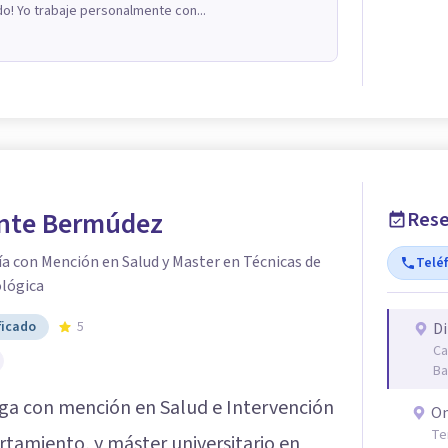
o! Yo trabaje personalmente con...
nte Bermúdez
Rese
a con Mención en Salud y Master en Técnicas de
Telé
ológica
ficado
5
Di
Ca
Ba
ga con mención en Salud e Intervención
On
Te
tamiento, y máster universitario en