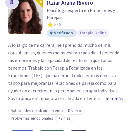
8
Itziar Arana Rivero
Psicóloga experta en Emociones y
Parejas
5
/ 5
Verificado
Terapia Online
A lo largo de mi carrera, he aprendido mucho de mis
consultantes, quienes me muestran cada día el poder de
las emociones y la capacidad de resiliencia que todos
tenemos. Trabajo con Terapia Focalizada en las
Emociones (TFE), que ha demostrado ser muy efectiva
tanto para mejorar las relaciones de pareja como para
ayudar en el crecimiento personal en terapia individual.
Soy la única entrenadora certificada en Terapia
leer más
Focalizada en las Emociones (TFE) en España, además de
Habilidades de afrontamiento
Divorcio
supervisora y terapeuta certificada. La TFE ha
Problemas emocionales
+7 más
demostrado una mejora significativa en las relaciones,
con un 70-75% de éxito y felicidad duradera. Este enfoque