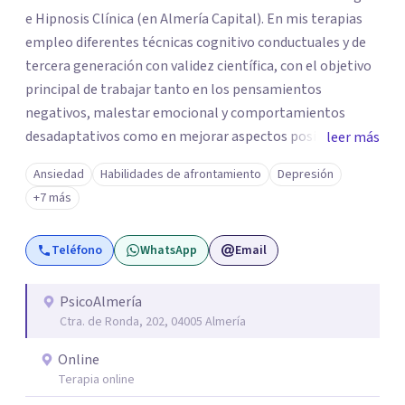
e Hipnosis Clínica (en Almería Capital). En mis terapias
empleo diferentes técnicas cognitivo conductuales y de
tercera generación con validez científica, con el objetivo
principal de trabajar tanto en los pensamientos
negativos, malestar emocional y comportamientos
desadaptativos como en mejorar aspectos positivos,
leer más
habilidades y desarrollo personal. ¡Tus objetivos son los
Ansiedad
Habilidades de afrontamiento
Depresión
míos y juntos los alcanzaremos!. Mi objetivo principal es
+7 más
que consigas el bienestar y equilibrio que buscas, siendo
consciente de que cada persona es diferente y por ello
Teléfono
WhatsApp
Email
inicialmente realizaremos una adecuada evaluación para
conseguir un tratamiento individualizado y
personalizado. Utilizo diferentes técnicas psicológicas
PsicoAlmería
Ctra. de Ronda, 202, 04005 Almería
aunque mi especialidad es la hipnosis clínica, como
técnica útil en las terapias psicológicas aumentando su
Online
eficacia, reduciendo el tiempo de tratamiento y
Terapia online
consiguiendo cambios positivos desde la primera sesión.