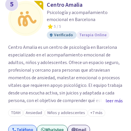
5
Centro Amalia
Psicología y acompañamiento
emocional en Barcelona
5
/ 5
Verificado
Terapia Online
Centro Amalia es un centro de psicología en Barcelona
especializado en el acompañamiento emocional de
adultos, niños y adolescentes. Ofrece un espacio seguro,
profesional y cercano para personas que atraviesan
momentos de ansiedad, malestar emocional o procesos
vitales que requieren apoyo psicológico. El equipo trabaja
desde una escucha activa, sin juicios y adaptada a cada
persona, con el objetivo de comprender qué está
leer más
ocurriendo y facilitar herramientas para avanzar con
TDAH
Ansiedad
Niños y adolescentes
+7 más
mayor equilibrio y bienestar. La intervención se realiza en
un entorno confidencial y tranquilo, cuidando el ritmo y
Teléfono
WhatsApp
Email