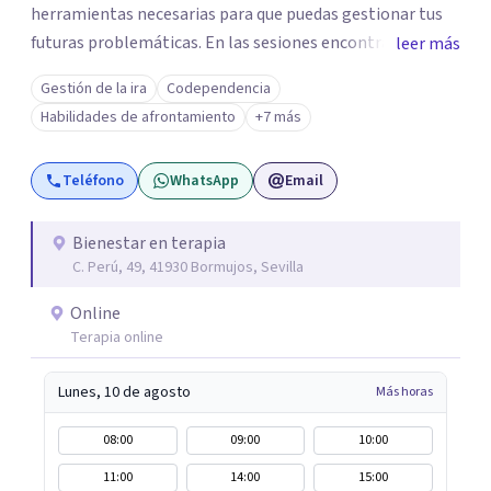
herramientas necesarias para que puedas gestionar tus
futuras problemáticas. En las sesiones encontrarás un
leer más
lugar donde abrirte y expresarte sin juicios, donde
Gestión de la ira
Codependencia
explorar tus emociones, conocerte, solucionar tus
Habilidades de afrontamiento
+7 más
heridas y trabajar en tu crecimiento. personal
Teléfono
WhatsApp
Email
Bienestar en terapia
C. Perú, 49, 41930 Bormujos, Sevilla
Online
Terapia online
Lunes, 10 de agosto
Más horas
08:00
09:00
10:00
11:00
14:00
15:00