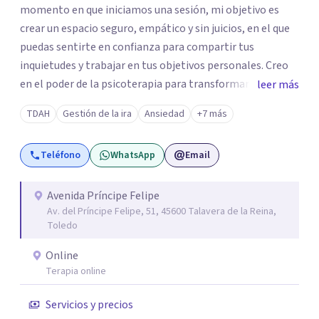
momento en que iniciamos una sesión, mi objetivo es
crear un espacio seguro, empático y sin juicios, en el que
puedas sentirte en confianza para compartir tus
inquietudes y trabajar en tus objetivos personales. Creo
en el poder de la psicoterapia para transformar y mejorar
leer más
la vida de las personas, y me siento honrada de poder
TDAH
Gestión de la ira
Ansiedad
+7 más
contribuir a este proceso en cada sesión. Mi enfoque se
basa en el respeto y en la autenticidad; para mí es
Teléfono
WhatsApp
Email
fundamental que cada persona encuentre en la terapia no
solo un alivio para sus preocupaciones, sino también un
camino hacia el autoconocimiento y la fortaleza
Avenida Príncipe Felipe
Av. del Príncipe Felipe, 51, 45600 Talavera de la Reina,
emocional. Me apasiona trabajar con cada paciente desde
Toledo
una perspectiva cercana y humana, y espero poder
acompañarte en tu camino hacia el bienestar y el
Online
equilibrio que buscas.
Terapia online
Servicios y precios