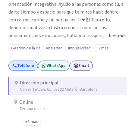
orientación integrativa. Ayudo a las personas como tú, a
darte tiempo y espacio para que te mires hacia dentro
con calma, cariño y sin perjuicios. ✨💓🙌 Para ello,
debemos analizar la historia que te cuentan tus
pensamientos y emociones, hallando tus qués, tus
leer más
cómos, tus porqués, tus cuándos y tus dóndes a lo largo
Gestión de la ira
Ansiedad
Impulsividad
+7 más
de tu vida. Así, podrás desenredar el lío que es vivir, podrás
aceptar quien eres: un ser humano que siente, que piensa
Teléfono
WhatsApp
Email
y que hace; un ser que se contradice, que tiene dudas y que
se equivoca. Y eso es natural y sano.🫀+🧠 =💝
Dirección principal
Carrer Tetuan, 61, 08302 Mataró, Barcelona
Online
Terapia online
+1 más