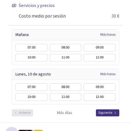
¿Tienes dudas de cómo enfocaré tu problema o situación?
Servicios y precios
Contáctame y te informaré con mucho gusto. Es el
Costo medio por sesión
30 €
momento de dar el paso a una nueva etapa en tu vida.
Mañana
Más horas
07:00
08:00
09:00
10:00
11:00
12:00
Lunes, 10 de agosto
Más horas
07:00
08:00
09:00
10:00
11:00
12:00
Más días
Anterior
Siguiente