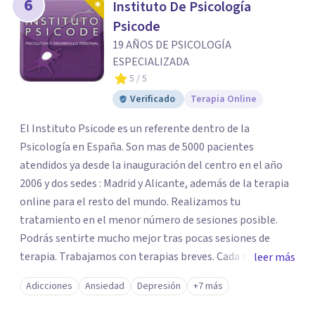
6
Instituto De Psicología
Psicode
19 AÑOS DE PSICOLOGÍA
ESPECIALIZADA
5
/ 5
Verificado
Terapia Online
El Instituto Psicode es un referente dentro de la
Psicología en España. Son mas de 5000 pacientes
atendidos ya desde la inauguración del centro en el año
2006 y dos sedes : Madrid y Alicante, además de la terapia
online para el resto del mundo. Realizamos tu
tratamiento en el menor número de sesiones posible.
Podrás sentirte mucho mejor tras pocas sesiones de
terapia. Trabajamos con terapias breves. Cada sesión de
leer más
terapia te resultará de utilidad y te ayudará a conseguir
Adicciones
Ansiedad
Depresión
+7 más
tus objetivos. Entre nuestras especialidades destaca la
terapia de pareja y sexual, así como el tratamiento de