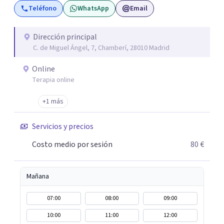
Teléfono
WhatsApp
Email
problemas emocionales, obsesiones, ansiedad , estrés,
duelos, insomnio y depresión, entre otros. Contamos
además con un servicio de hipnosis regresiva para el
Dirección principal
C. de Miguel Ángel, 7, Chamberí, 28010 Madrid
trabajo de "Terapia del Alma".
Online
Terapia online
+1 más
Servicios y precios
Costo medio por sesión
80 €
Mañana
07:00
08:00
09:00
10:00
11:00
12:00