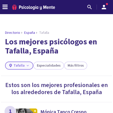
Directorio
España
Tafalla
ENCONTRAR MI TERAPEUTA
¿Necesitas ayuda para encontrar el
Los mejores psicólogos en
psicólogo adecuado?
Tafalla, España
Responde a unas breves preguntas y te ofreceremos
los profesionales que más se ajustan a tus
necesidades.
Tafalla
Especialidades
Más filtros
Responder cuestionario
Estos son los mejores profesionales en
los alrededores de
Tafalla
,
España
1
Mónica Tanco Crespo