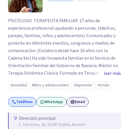
PSICÓLOGO. TERAPEUTA FAMILIAR. 27 años de
experiencia profesional ayudando a personas. (Adultos,
parejas, familias, niños y adolescentes). Comunicador y
ponente en diferentes eventos, congresos y medios de
comunicación. (Colabora desde hace 10 años con la
Cadena Ser) Ha sido terapeuta familiar en el Servicio de
Orientación Familiar del Gobierno de Navarra. Máster en
Terapia Sistémica Clásica. Formado en Terapia Sistémica
leer más
Transgeneracional con Bert Hellinger. Autor del libro
Ansiedad
Niños y adolescentes
Depresión
+6 más
“Mediación entre niño y T.V. Lo que los padres podemos
hacer”
Teléfono
WhatsApp
Email
Dirección principal
C. Herrerías, 26, 31500 Tudela, Navarra