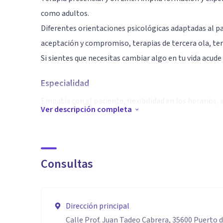
como adultos.
Diferentes orientaciones psicológicas adaptadas al pa
aceptación y compromiso, terapias de tercera ola, te
Si sientes que necesitas cambiar algo en tu vida acude
Especialidad
Empatía con el paciente, flexibilidad en los horarios,
Ver descripción completa
Aptitudes
Terapeuta nivel II EMDR
Máster en psicología clínica y de la salud
Consultas
Experto en terapias contextuales
Dirección principal
Calle Prof. Juan Tadeo Cabrera, 35600 Puerto 