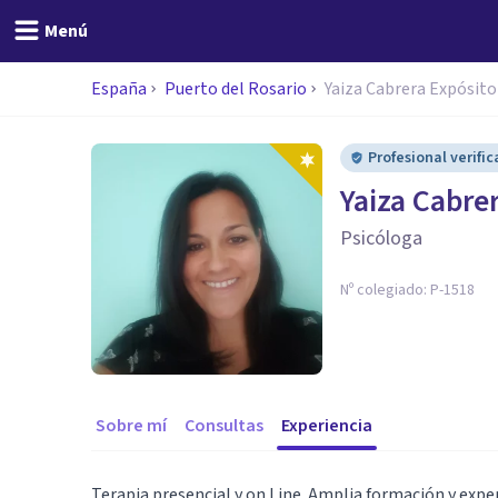
Menú
España
Puerto del Rosario
Yaiza Cabrera Expósito
Profesional verifi
Yaiza Cabre
Psicóloga
Nº colegiado:
P-1518
Sobre mí
Consultas
Experiencia
Terapia presencial y on Line. Amplia formación y expe