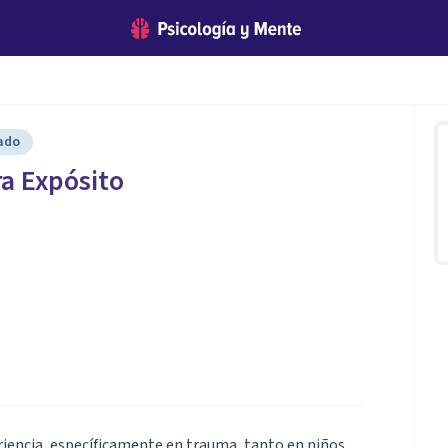
cado
ra Expósito
riencia, específicamente en trauma, tanto en niños