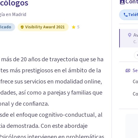
icólogos
Cont
gía en Madrid
Telé
ficado
Visibility Award 2021
5
Av
C.
 más de 20 años de trayectoria que se ha
tes más prestigiosos en el ámbito de la
Se
rece sus servicios en modalidad online,
Co
dades, así como a parejas y familias que
Co
al y de confianza.
sde el enfoque cognitivo-conductual, al
cia demostrada. Con este abordaje
e Psicólogos intervienen en problemáticas