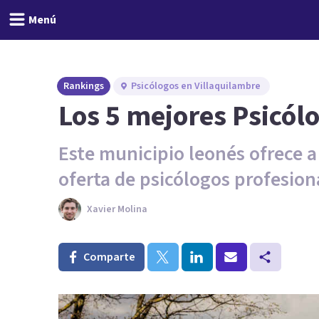
Menú
Rankings
Psicólogos en Villaquilambre
Los 5 mejores Psicól
Este municipio leonés ofrece a
oferta de psicólogos profesion
Xavier Molina
Comparte