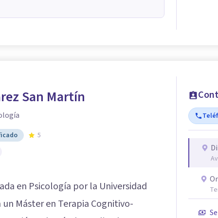
arez San Martín
Cont
ología
Telé
ficado
5
Di
Av
On
ada en Psicología por la Universidad
Te
 un Máster en Terapia Cognitivo-
Se