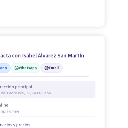
acta con Isabel Álvarez San MartÍn
fono
WhatsApp
Email
rección principal
 del Padre Isla, 38, 24002 León
line
rapia online
rvicios y precios