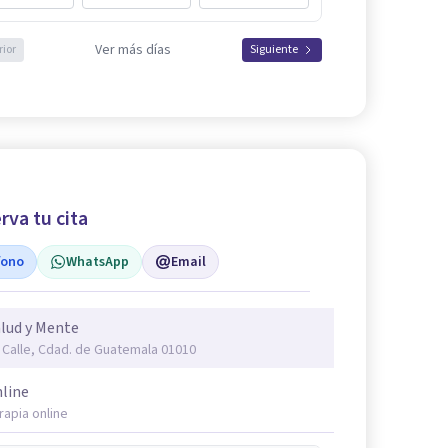
Ver más días
rior
Siguiente
rva tu cita
fono
WhatsApp
Email
lud y Mente
 Calle, Cdad. de Guatemala 01010
line
rapia online