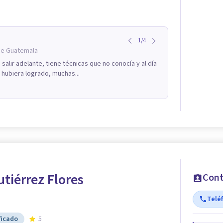
1
/
4
de Guatemala
lir adelante, tiene técnicas que no conocía y al día
 hubiera logrado, muchas...
tiérrez Flores
Cont
Telé
ficado
5