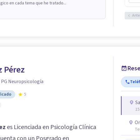
gico en cada tema que he tratado...
Ante
 Pérez
Rese
- PG Neuropsicología
Telé
ficado
5
Sa
15
On
ez
es Licenciada en Psicología Clínica
Te
 cuenta con un Posgrado en