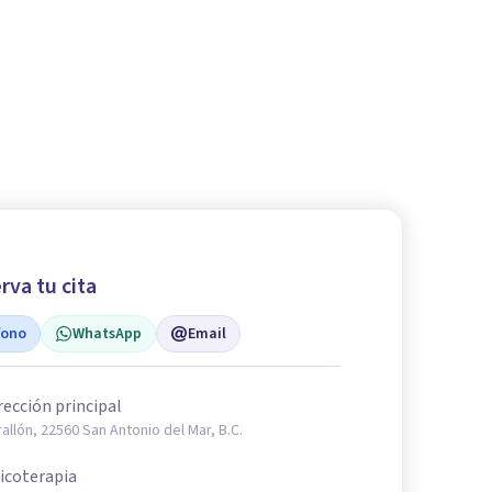
rva tu cita
fono
WhatsApp
Email
rección principal
rallón, 22560 San Antonio del Mar, B.C.
icoterapia