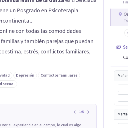
Yolanda Marin de la Garza
es Licenciada
Fa
iene un Posgrado en Psicoterapia
O
ercontinental.
Te
 online con todas las comodidades
 familias y también parejas que puedan
Se
oestima, estrés, conflictos familiares,
Co
ividad
Depresión
Conflictos familiares
Maña
d sexual
1
/
5
Marte
ver su experiencia en el campo, lo cual es algo