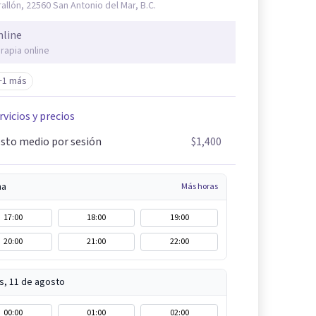
rallón, 22560 San Antonio del Mar, B.C.
nline
rapia online
+1 más
rvicios y precios
sto medio por sesión
$1,400
na
Más horas
17:00
18:00
19:00
20:00
21:00
22:00
s, 11 de agosto
00:00
01:00
02:00