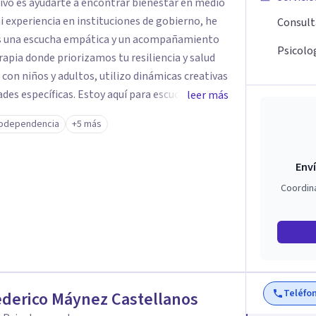
tivo es ayudarte a encontrar bienestar en medio
 mi experiencia en instituciones de gobierno, he
Consult
es una escucha empática y un acompañamiento
Psicolog
rapia donde priorizamos tu resiliencia y salud
 con niños y adultos, utilizo dinámicas creativas
des específicas. Estoy aquí para escucharte y
leer más
ias para fortalecer tu paz mental.
odependencia
+5 más
Enví
Coordin
Teléfo
ederico Máynez Castellanos