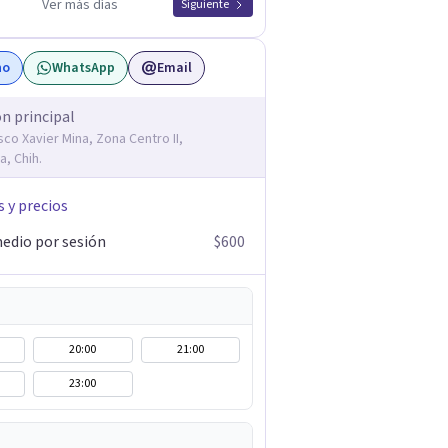
Ver más días
Siguiente
no
WhatsApp
Email
ón principal
sco Xavier Mina, Zona Centro II,
a, Chih.
s y precios
edio por sesión
$600
20:00
21:00
23:00