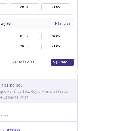
20:05
21:05
e agosto
Más horas
01:05
02:05
20:05
21:05
Ver más días
Siguiente
ón principal
rique Ramírez 102, Rojas, Peña, 59387 La
e Cabadas, Mich.
nline
s y precios