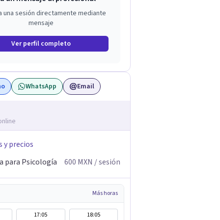
a una sesión directamente mediante
mensaje
Ver perfil completo
no
WhatsApp
Email
online
s y precios
a para Psicología
600
MXN
/ sesión
Más horas
17:05
18:05