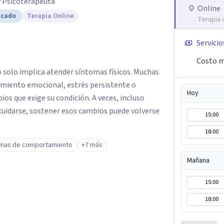
y Psicoterapeuta
Online
icado
Terapia Online
Terapia 
Servicio
Costo m
o solo implica atender síntomas físicos. Muchas
miento emocional, estrés persistente o
Hoy
ios que exige su condición. A veces, incluso
cuidarse, sostener esos cambios puede volverse
15:00
18:00
mas de comportamiento
+7 más
Mañana
15:00
18:00