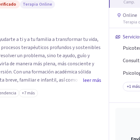
Camp.
rificado
Terapia Online
Online
Terapia o
Servicio
darte a ti y a tu familia a transformar tu vida,
e procesos terapéuticos profundos y sostenibles
Psicote
resolver un problema, sino te ayudo, guío y
Consult
virla de manera más plena, más consciente y
émica sólida
Psicolog
breve, familiar e infantil, así como con
leer más
+
1
más
clínica de más de 26 años y personal te
endencia
+7 más
 auténtica y comunicación clara y directa para
rección firme de tu proceso de cambio.
Enví