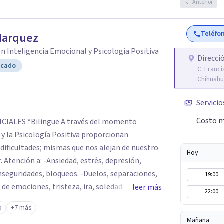
Anterior
Teléfo
Marquez
n Inteligencia Emocional y Psicología Positiva
Direcci
icado
C. Franci
Chihuahu
Servicio
Costo m
és del momento
 y la Psicología Positiva proporcionan
Hoy
. Atención a: -Ansiedad, estrés, depresión,
nseguridades, bloqueos. -Duelos, separaciones,
19:00
de emociones, tristeza, ira, soledad. Si deseas
leer más
22:00
 o realizar cambios en tu vida, el asesoramiento
o
+7 más
ontrar las herramientas adecuadas para superar
Mañana