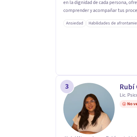
en la dignidad de cada persona, ofr
comprender y acompañar tus proces
firmemente en la importancia de co
Ansiedad
Habilidades de afrontami
bienestar, la autonomía y el sentido de vida. Será un gusto aco
proceso. Quedo atento para resolver cual
Pedro Gilberto Lobato Cruz Psicól
3
Rubí
Lic. Psi
No ve