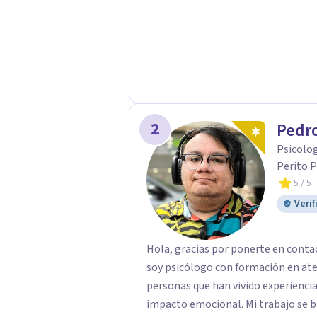
2
Pedro
Psicolog
Perito P
5
/ 5
Verif
Hola, gracias por ponerte en conta
soy psicólogo con formación en at
personas que han vivido experiencias
impacto emocional. Mi trabajo se basa en un enfoque respetuoso, ético y centrado