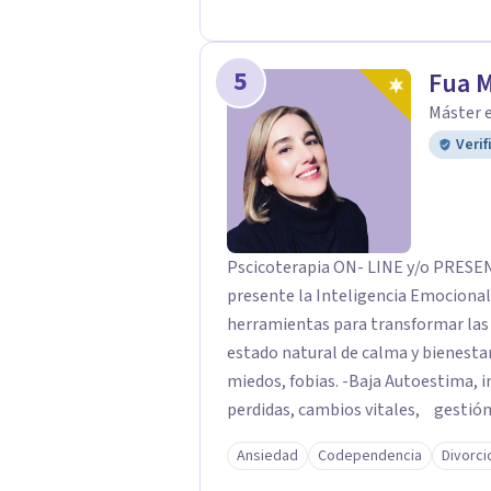
5
Fua 
Máster e
Verif
Pscicoterapia ON- LINE y/o PRESENCIALES *Bilingüe A trav
presente la Inteligencia Emocional
herramientas para transformar las dificultades; mismas que nos alejan de nuestro
estado natural de calma y bienestar
miedos, fobias. -Baja Autoestima, i
perdidas, cambios vitales, gestión 
resolver una situación determinada
Ansiedad
Codependencia
Divorci
profesional será la clave para enc