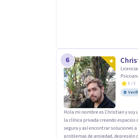
tanto la dificultad actual como par
vida. Realizar la correcta gestión
evita que se queden abiertas y sea
conflictos. Inteligencia Emociona
Emocional Universidad Internacion
6
Chris
Licencia
Psicoan
5
/ 5
Verif
Hola mi nombre es Christian y soy u
la clínica privada creando espacio
segura y así encontrar soluciones a
problemas de ansiedad, depresión 