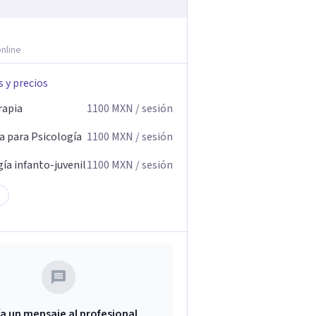
nline
s y precios
rapia
1100
MXN
/ sesión
a para Psicología
1100
MXN
/ sesión
ía infanto-juvenil
1100
MXN
/ sesión
a un mensaje al profesional