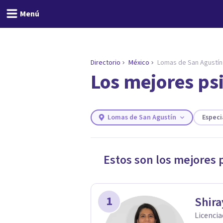
Menú
Directorio
México
Lomas de San Agustín
Los mejores ps
ENCONTRAR MI TERAPEUTA
¿Necesitas ayuda para 
Responde a unas breves preguntas y 
Responder cuestionario
Lomas de San Agustín
Especi
Estos son los mejores 
1
Shira
Licencia