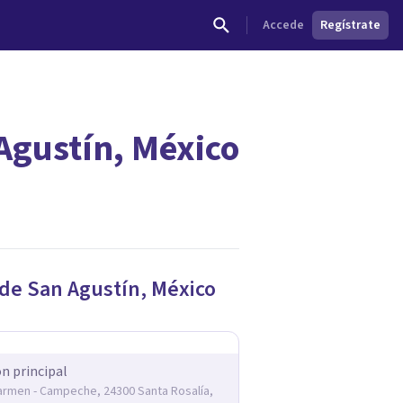
Accede
Regístrate
Agustín, México
dades.
de San Agustín
,
México
ón principal
armen - Campeche, 24300 Santa Rosalía,