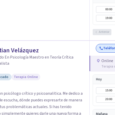
a las que se vayan presentando a lo largo de tu
 de las mismas de manera consciente y sana
00:00
n el origen de malestares permanentes o futuros
19:00
l Fúa I. Márquez Master en Inteligencia
al de La Rioja España
Anterior
Teléfo
tian Velázquez
do En Psicología Maestro en Teoría Crítica
Online
alista
Terapia 
icado
Terapia Online
Hoy
15:00
n psicólogo crítico y psicoanalitica. Me dedico a
20:00
s de escucha, dónde puedes expresarte de manera
 tus problemáticas actuales. Si has tenido
o simplemente quieres darle una nueva forma a
Mañana