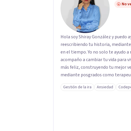
No ve
Hola soy Shiray González y puedo ayu
reescribiendo tu historia, mediant
en el tiempo. Yo no solo te ayudo a 
acompaño a cambiar tu vida para vi
más feliz, construyendo tu mejor versión. Con una formación acad
mediante posgrados como terapeuta 
respaldo profesional y experiencia 
Gestión de la ira
Ansiedad
Codep
acompaño en el proceso con empatía
darte seguridad emocional y una di