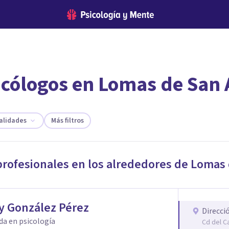
icólogos en Lomas de San 
encontrar el psicólogo adecuado?
te ofreceremos los profesionales que más se ajustan a tus necesi
alidades
Más filtros
profesionales en los alrededores de
Lomas 
y González Pérez
Direcci
da en psicología
Cd del C