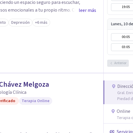
eciendo un espacio seguro para escuchar,
19:05
os emocionales a tu propio ritmo. Creo
leer más
nstruir juntos herramientas que fortalezcan el
ento
Depresión
+6 más
Lunes, 10 d
mpañarte en este
quier duda y acordar una cita. Un abrazo,
00:05
ogo
03:05
Anterior
 Chávez Melgoza
Direcci
cología Clínica
Gral. En
Piedad d
rificado
Terapia Online
Online
Terapia o
Servicio