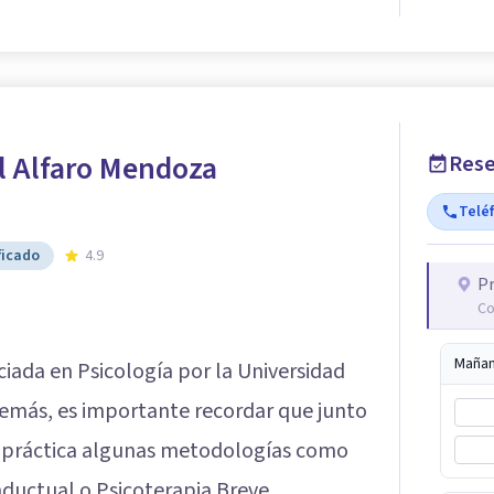
l Alfaro Mendoza
Rese
Telé
ficado
4.9
Pr
Co
Maña
ciada en Psicología por la Universidad
emás, es importante recordar que junto
 práctica algunas metodologías como
ductual o Psicoterapia Breve.