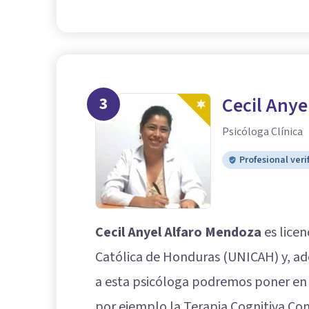
3
Cecil Anye
Psicóloga Clínica
Profesional veri
Cecil Anyel Alfaro Mendoza
es licen
Católica de Honduras (UNICAH) y, ad
a esta psicóloga podremos poner en
por ejemplo la Terapia Cognitiva Con