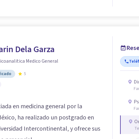
rin Dela Garza
Rese
icoanalitica Medico General
Telé
ficado
5
Di
Fa
Ps
ciada en medicina general por la
Fa
éxico, ha realizado un postgrado en
O
iversidad Intercontinental, y ofrece sus
Te