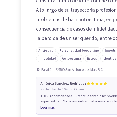
consultas tanto de forma online com
A lo largo de su trayectoria profesi
problemas de baja autoestima, en pr
consecuencia de casos de infidelidad,
la pérdida de un ser querido, entre o
Ansiedad
Personalidad borderline
Impuls
Infidelidad
Autoestima
Estrés
Identida
Farallón, 22560 San Antonio del Mar, B.C.
América Sánchez Rodríguez
·
25 de julio de 2026
Online
100% recomendada. Durante la terapia he podido 
súper valioso. Yo he encontrado el apoyo psicoló
Leer más