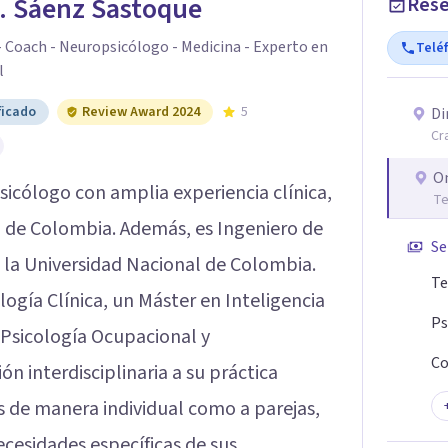
A. Sáenz Sastoque
Rese
- Coach - Neuropsicólogo - Medicina - Experto en
Telé
l
ficado
Review Award 2024
5
Di
Cr
O
sicólogo con amplia experiencia clínica,
Te
a de Colombia. Además, es Ingeniero de
Se
 la Universidad Nacional de Colombia.
Te
gía Clínica, un Máster en Inteligencia
Ps
n Psicología Ocupacional y
Co
ón interdisciplinaria a su práctica
s de manera individual como a parejas,
cesidades específicas de sus