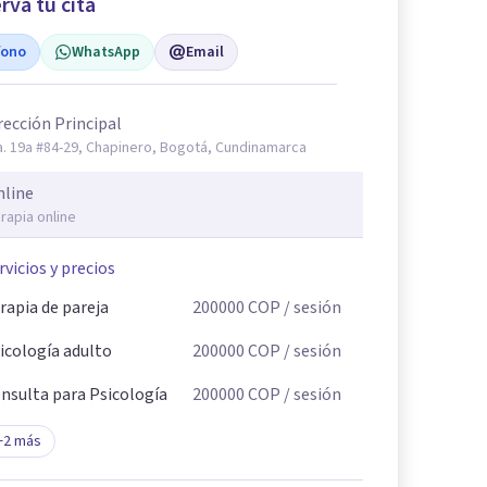
rva tu cita
fono
WhatsApp
Email
rección Principal
a. 19a #84-29, Chapinero, Bogotá, Cundinamarca
nline
rapia online
rvicios y precios
rapia de pareja
200000
COP
/ sesión
icología adulto
200000
COP
/ sesión
nsulta para Psicología
200000
COP
/ sesión
+
2
más