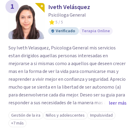
1
Iveth Velásquez
Psicóloga General
5
/ 5
Verificado
Terapia Online
Soy Iveth Velasquez, Psicologa General mis servicios
estan dirigidos aquellas personas interesadas en
mejorarse a si mismas como a aquellos que deseen crecer
mas en la forma de ver la vida para comunicarse mas y
reaprender a vivir mejor en confianza y seguridad. Aprecio
mucho que se sienta en la libertad de ser autonomo (a)
para desenvolverse cada dia mejor. Deseo ser su guia para
responder a sus necesidades de la manera mas autentica
leer más
posible y sea mi experiencia y profesion de gran utilidad
Gestión de la ira
Niños y adolescentes
Impulsividad
para usted. Esta es una excelente oportunidad para
+7 más
avanzar y progresar juntos.