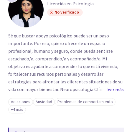
Licencida en Psicologia
No verificado
Sé que buscar apoyo psicológico puede ser un paso
importante. Por eso, quiero ofrecerle un espacio
profesional, humano y seguro, donde pueda sentirse
escuchado/a, comprendido/a y acompañado/a. Mi
objetivo es ayudarle a comprender lo que está viviendo,
fortalecer sus recursos personales y desarrollar
estrategias para afrontar las diferentes situaciones de su
vida con mayor bienestar. Neuropsicología Clínica
leer más
Evaluación y valoración neuropsicológica para
Adicciones
Ansiedad
Problemas de comportamiento
comprender el funcionamiento cognitivo, emocional y
+4 más
conductual, identificando fortalezas y dificultades que
pueden influir en su vida académica, laboral y cotidiana.
Terapia Cognitivo-Conductual (TCC) Trabajaremos en