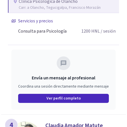
Clínica Psicologica de Olancho
pensamientos, emociones y conductas que pueden
Carr. a Olancho, Tegucigalpa, Francisco Morazán
generar malestar, desarrollando herramientas prácticas
para afrontar las dificultades de manera saludable. No
Servicios y precios
tiene que enfrentar todo por su cuenta. Dar el primer
Consulta para Psicología
1200
HNL
/ sesión
paso para pedir ayuda también es una forma de cuidarse.
Dalia María Figueroa
Envía un mensaje al profesional
Coordina una sesión directamente mediante mensaje
Ver perfil completo
4
Claudia Amador Matute