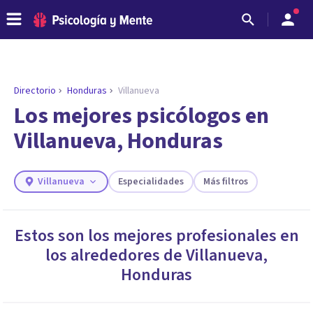
Directorio
Honduras
Villanueva
ENCONTRAR MI TERAPEUTA
¿Necesitas ayuda para encontrar el
Los mejores psicólogos en
psicólogo adecuado?
Villanueva, Honduras
Responde a unas breves preguntas y te ofreceremos
los profesionales que más se ajustan a tus
necesidades.
Villanueva
Especialidades
Más filtros
Responder cuestionario
Estos son los mejores profesionales en
los alrededores de
Villanueva
,
Honduras