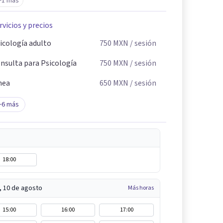
+1 más
rvicios y precios
icología adulto
750
MXN
/ sesión
nsulta para Psicología
750
MXN
/ sesión
nea
650
MXN
/ sesión
+
6
más
18:00
, 10 de agosto
Más horas
15:00
16:00
17:00