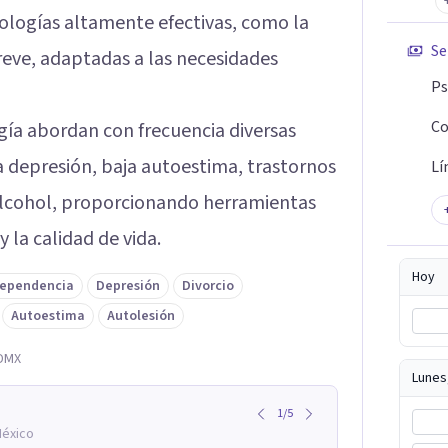
ologías altamente efectivas, como la
Se
Breve, adaptadas a las necesidades
Ps
Co
ogía abordan con frecuencia diversas
la depresión, baja autoestima, trastornos
Lí
alcohol, proporcionando herramientas
 la calidad de vida.
Hoy
ependencia
Depresión
Divorcio
Autoestima
Autolesión
CDMX
Lunes
1
/
5
México