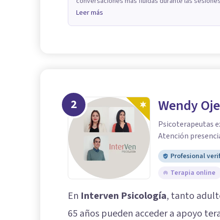
conversaciones más fluidas durante las sesiones
Leer más
2
Wendy Oj
Psicoterapeutas ex
Atención presencia
Profesional veri
Terapia online
En
Interven Psicología
, tanto adul
65 años pueden acceder a apoyo terap