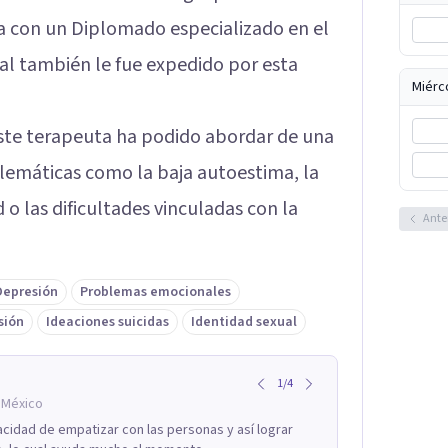
 con un Diplomado especializado en el
ual también le fue expedido por esta
Miérc
 este terapeuta ha podido abordar de una
emáticas como la baja autoestima, la
 o las dificultades vinculadas con la
Ante
Depresión
Problemas emocionales
sión
Ideaciones suicidas
Identidad sexual
1
/
4
 México
acidad de empatizar con las personas y así lograr