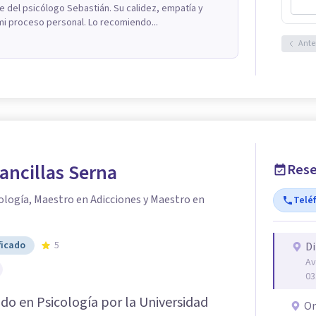
e del psicólogo Sebastián. Su calidez, empatía y
mi proceso personal. Lo recomiendo...
Ante
ancillas Serna
Rese
ología, Maestro en Adicciones y Maestro en
Telé
ficado
5
Di
Av
03
ado en Psicología por la Universidad
On