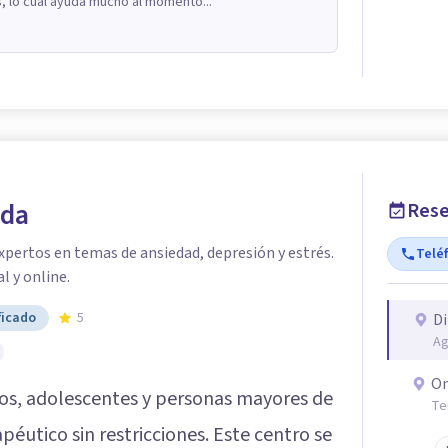
, lo cual ayuda mucho al momento...
eda
Rese
pertos en temas de ansiedad, depresión y estrés.
Telé
l y online.
ficado
5
Di
Ag
On
tos, adolescentes y personas mayores de
Te
éutico sin restricciones. Este centro se