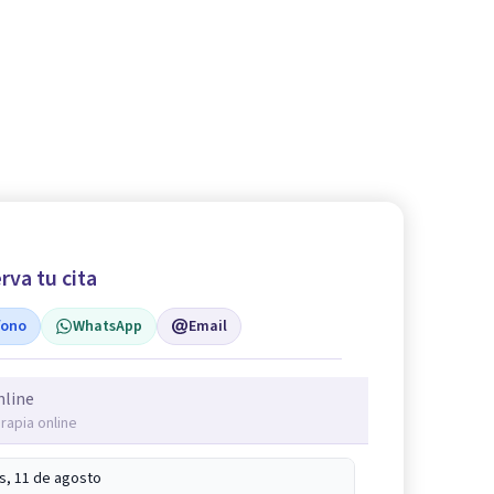
rva tu cita
fono
WhatsApp
Email
nline
rapia online
s, 11 de agosto