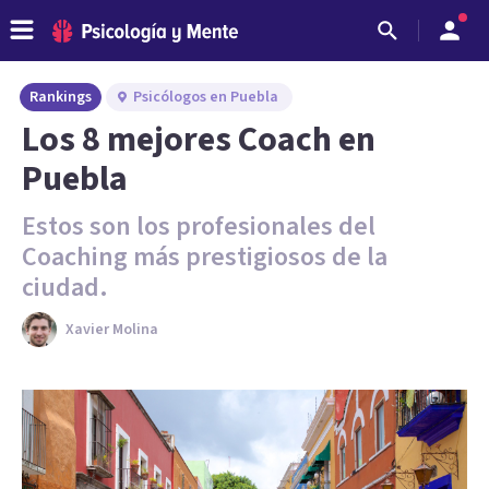
Rankings
Psicólogos en Puebla
Los 8 mejores Coach en
Puebla
Estos son los profesionales del
Coaching más prestigiosos de la
ciudad.
Xavier Molina