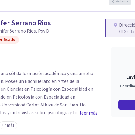
Anterior
fer Serrano Rios
Direcci
nifer Serrano Ríos, Psy D
Cll Sant
rificado
n una sólida formación académica y una amplia
Enví
ón. Posee un Bachillerato en Artes de la
Coordin
en Ciencias en Psicología con Especialidad en
ado en Psicología con Especialidad en
Universidad Carlos Albizu de San Juan. Ha
ulos y entrevistas sobre psicología y tiene
leer más
endo su disertación sobre la experiencia del
+7 más
n jóvenes puertorriqueños. Además, cuenta con