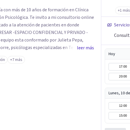
gía con más de 10 años de formación en Clínica
+1 más
o a mi consultorio online
cado a la atención de pacientes en donde
Servicio
Consult
e, psicólogas especializadas en Terapia
leer más
Hoy
género, Orientación a Ma-padres, Duelos, Terapia
ión
+7 más
ntamos con la nutricionista Giuliana Liberti.
17:00
o o por whatsapp, me comunicaré para
20:00
 link para acceder a la sesión online, ¡y listo,
Lunes, 10 d
12:00
15:00