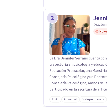
2
Jenni
Dra. Jen
No ve
La Dra. Jennifer Serrano cuenta co
trayectoria en psicología y educaci
Educación Preescolar, una Maestría 
Consejería Psicológica y un Doctor
Consejería Psicológica, ambos de la 
participado en la escritura de artíc
experiencia en investigación, incluy
TDAH
Ansiedad
Codependencia
proceso de reintegración militar e