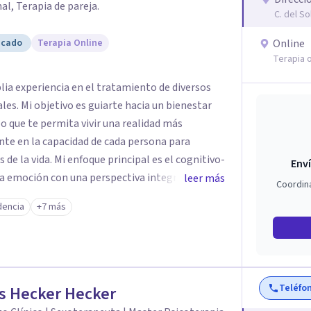
l, Terapia de pareja.
C. del So
icado
Terapia Online
Online
Terapia o
a experiencia en el tratamiento de diversos
es. Mi objetivo es guiarte hacia un bienestar
o que te permita vivir una realidad más
nte en la capacidad de cada persona para
 de la vida. Mi enfoque principal es el cognitivo-
Enví
 la emoción con una perspectiva integradora que
leer más
Coordin
a como única y aplicar un tratamiento
encia
+7 más
rácticos que te ayuden a sentirte mejor y a
claridad y recursos.
Teléfo
s Hecker Hecker