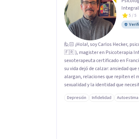
Psicólog
Integral
5
/ 5
Verif
🙋🏻 ¡Hola!, soy Carlos Hecker, psic
🇫🇷 ), magister en Psicoterapia In
sexoterapeuta certificado en Francia. Trabajo con personas que sienten que al
su vida dejó de calzar: ansiedad que
alargan, relaciones que repiten el
sexualidad y la identidad que necesi
orientación teórica integra una mi
Depresión
Infidelidad
Autoestima
donde el modo en que te vinculas o
contigo, con las demás personas y con tu entorno. Ad
psicoterapia, cuento con especiali
acompaño temas de salud sexual, ter
dificultades en el deseo, intimidad,