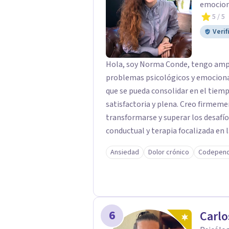
emociona
5
/ 5
Verif
Hola, soy Norma Conde, tengo ampli
problemas psicológicos y emocional
que se pueda consolidar en el tiemp
satisfactoria y plena. Creo firmeme
transformarse y superar los desafíos
conductual y terapia focalizada en
me permite entender a cada person
Ansiedad
Dolor crónico
Codepend
amoldado a sus necesidades. Mi objetivo no es solo que comprendas qué te ocurre,
sino que empieces a notar cambios p
manejar tus dificultades con mayor 
6
Carlo