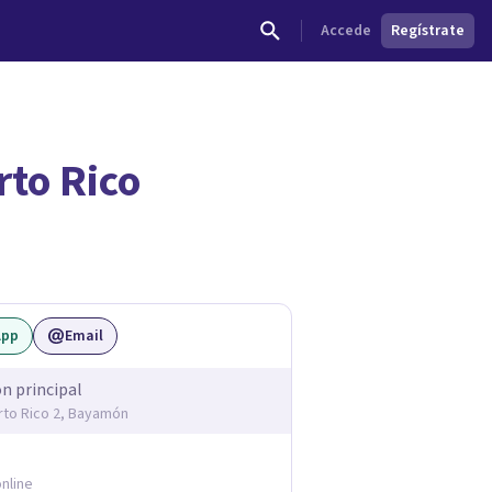
Accede
Regístrate
to Rico
dades.
App
Email
ón principal
rto Rico 2, Bayamón
nline