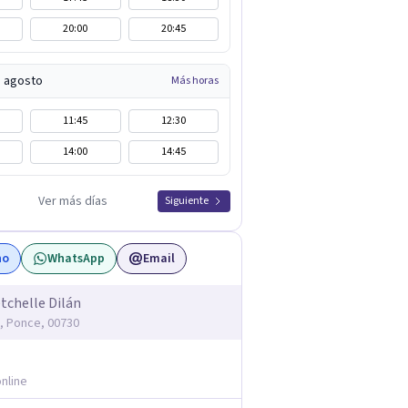
20:00
20:45
e agosto
Más horas
11:45
12:30
14:00
14:45
Ver más días
Siguiente
no
WhatsApp
Email
etchelle Dilán
n, Ponce, 00730
nline