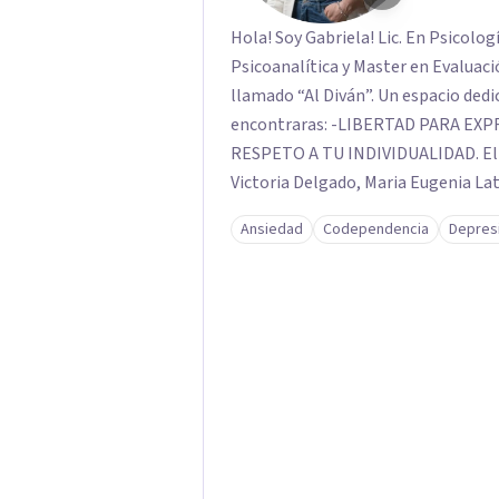
Hola! Soy Gabriela! Lic. En Psicolo
Psicoanalítica y Master en Evaluación Psicológica. Te invit
llamado “Al Diván”. Un espacio dedi
encontraras: -LIBERTAD PARA EXPRESAR -ESPACIO CONFIDENCIAL Y PRIVADO -
RESPETO A TU INDIVIDUALIDAD. El equipo esta conformado por Julieta Pepa,
Victoria Delgado, Maria Eugenia Latorr
individual Clínica, Perspectiva de 
Ansiedad
Codependencia
Depres
de Pareja y Migraciones. Tambien co
Solicita tu turno por el calendari
confirmarlo, el día acordado envio un
nos encontramos!.