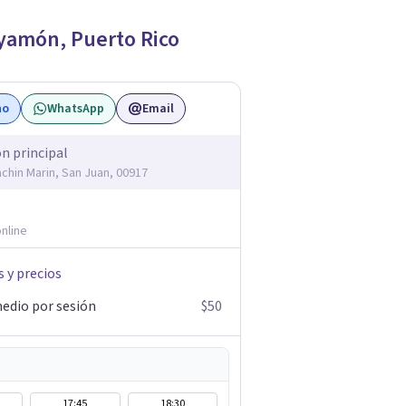
yamón
,
Puerto Rico
no
WhatsApp
Email
ón principal
achin Marin, San Juan, 00917
nline
s y precios
edio por sesión
$50
17:45
18:30