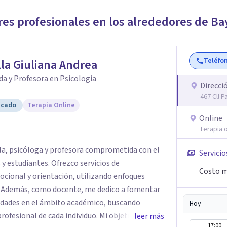
uma informado, maltrato de menores,
y Staff Wellness. Su experiencia
res profesionales en los alrededores de
Ba
o, hospitalario, salas de emergencia
ción. Se ha desempeñado como profesora de
er conferenciante, tallerista y consultora en
Teléfo
la Giuliana Andrea
 desarrollo personal.
da y Profesora en Psicología
Direcci
467 Cll P
icado
Terapia Online
Online
Terapia o
lla, psicóloga y profesora comprometida con el
Servicio
 y estudiantes. Ofrezco servicios de
Costo m
ional y orientación, utilizando enfoques
o. Además, como docente, me dedico a fomentar
ilidades en el ámbito académico, buscando
Hoy
rofesional de cada individuo. Mi objetivo es
leer más
17:00