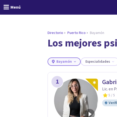
Menú
Directorio
Puerto Rico
Bayamón
Los mejores ps
ENCONTRAR MI TERAPEUTA
¿Necesitas ayuda para 
Responde a unas breves preguntas y 
Responder cuestionario
Bayamón
Especialidades
1
Gabri
Lic. en 
5
/ 5
Verif