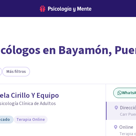
icólogos en Bayamón, Puer
encontrar el psicólogo adecuado?
te ofreceremos los profesionales que más se ajustan a tus necesi
Más filtros
Whats
ela Cirillo Y Equipo
Psicología Clínica de Adultos
Direcci
Carr Pue
icado
Terapia Online
Online
Terapia o