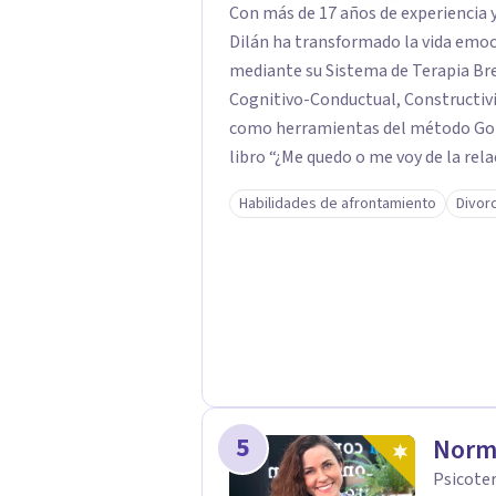
Con más de 17 años de experiencia y
Dilán ha transformado la vida emoci
mediante su Sistema de Terapia Bre
Cognitivo-Conductual, Constructivi
como herramientas del método Gottman y la
libro “¿Me quedo o me voy de la rel
conscientes sobre su vida afectiva.
Habilidades de afrontamiento
Divor
diagnósticos precisos, tratamiento
basados en evidencia científica. Desde Ponce, Puerto Rico, brinda terapia , guiando
a quienes buscan sanar, comunicar
5
Norm
Psicoter