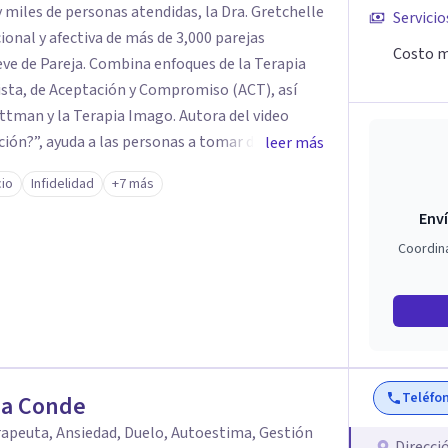
 miles de personas atendidas, la Dra. Gretchelle
Servicio
onal y afectiva de más de 3,000 parejas
Costo m
ve de Pareja. Combina enfoques de la Terapia
sta, de Aceptación y Compromiso (ACT), así
 Terapia Imago. Autora del video
ación?”, ayuda a las personas a tomar decisiones
leer más
 En terapia, su compromiso es ofrecer
cio
Infidelidad
+7 más
s puntuales y planes de acción personalizados
Enví
se mejor y reconectarse emocionalmente.
Coordin
Teléfo
a Conde
apeuta, Ansiedad, Duelo, Autoestima, Gestión
Direcci