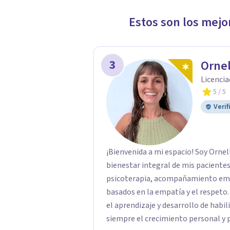
múltiples adiestramientos en tra
mindfulness, terapias de tercera generación 
Estos son los mejo
profesional abarca el ámbito clínic
psiquiátrica y salas de estabiliza
Psicología y Educación, además de s
3
Ornel
temas de salud mental, bienestar y
Licencia
5
/ 5
Verif
¡Bienvenida a mi espacio! Soy Orne
bienestar integral de mis pacientes
psicoterapia, acompañamiento emoc
basados en la empatía y el respet
el aprendizaje y desarrollo de hab
siempre el crecimiento personal y p