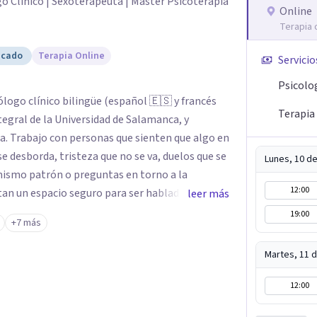
o Clínico | Sexoterapeuta | Master Psicoterapia
Online
Terapia 
icado
Terapia Online
Servicio
Psicolo
ólogo clínico bilingüe (español 🇪🇸 y francés
Terapia 
tegral de la Universidad de Salamanca, y
go en
 se desborda, tristeza que no se va, duelos que se
Lunes, 10 d
 mismo patrón o preguntas en torno a la
12:00
tan un espacio seguro para ser habladas. Mi
leer más
rada Humanista-Relacional con Terapia Breve,
19:00
+7 más
cupa un lugar central: cómo te relacionas
emás de mi formación en
Martes, 11 
zación en sexoterapia, por lo que también
apia de pareja, diversidad sexual y de género,
12:00
 orientación o identidad. Busco que el espacio