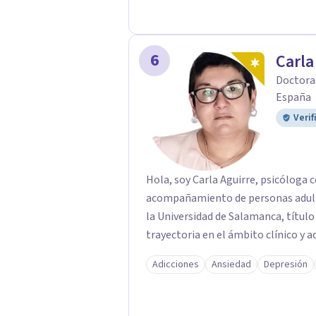
terapéutico sea un lugar donde pued
respeto y libertad. Trabajo con objet
combinamos profundidad emocional c
6
Carla
Doctora 
España
Verif
Hola, soy Carla Aguirre, psicóloga 
acompañamiento de personas adult
la Universidad de Salamanca, título 
trayectoria en el ámbito clínico y 
Adicciones
Ansiedad
Depresión