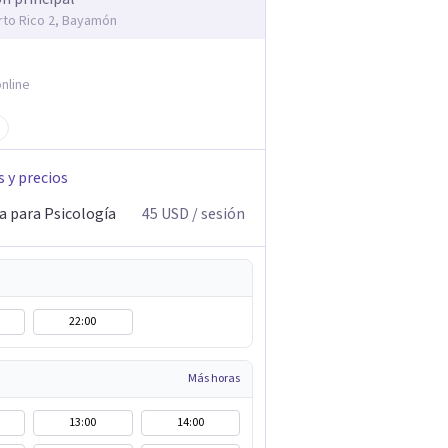
rto Rico 2, Bayamón
nline
s y precios
a para Psicología
45
USD
/ sesión
22:00
Más horas
13:00
14:00