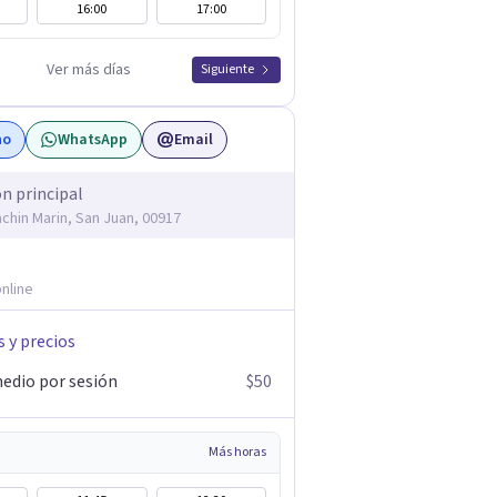
16:00
17:00
Ver más días
Siguiente
no
WhatsApp
Email
ón principal
achin Marin, San Juan, 00917
nline
s y precios
edio por sesión
$50
Más horas