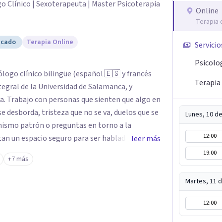
o Clínico | Sexoterapeuta | Master Psicoterapia
Online
Terapia 
icado
Terapia Online
Servicio
Psicolo
ólogo clínico bilingüe (español 🇪🇸 y francés
Terapia 
tegral de la Universidad de Salamanca, y
go en
 se desborda, tristeza que no se va, duelos que se
Lunes, 10 d
 mismo patrón o preguntas en torno a la
12:00
tan un espacio seguro para ser habladas. Mi
leer más
rada Humanista-Relacional con Terapia Breve,
19:00
+7 más
cupa un lugar central: cómo te relacionas
emás de mi formación en
Martes, 11 
zación en sexoterapia, por lo que también
apia de pareja, diversidad sexual y de género,
12:00
 orientación o identidad. Busco que el espacio