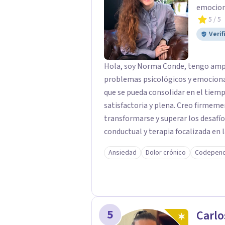
emociona
5
/ 5
Verif
Hola, soy Norma Conde, tengo ampli
problemas psicológicos y emocional
que se pueda consolidar en el tiemp
satisfactoria y plena. Creo firmeme
transformarse y superar los desafíos
conductual y terapia focalizada en
me permite entender a cada person
Ansiedad
Dolor crónico
Codepend
amoldado a sus necesidades. Mi objetivo no es solo que comprendas qué te ocurre,
sino que empieces a notar cambios p
manejar tus dificultades con mayor 
5
Carlo