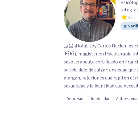
Psicólog
Integral
5
/ 5
Verif
🙋🏻 ¡Hola!, soy Carlos Hecker, psic
🇫🇷 ), magister en Psicoterapia In
sexoterapeuta certificado en Francia. Trabajo con personas que sienten que al
su vida dejó de calzar: ansiedad que
alargan, relaciones que repiten el
sexualidad y la identidad que necesi
orientación teórica integra una mi
Depresión
Infidelidad
Autoestima
donde el modo en que te vinculas o
contigo, con las demás personas y con tu entorno. Ad
psicoterapia, cuento con especiali
acompaño temas de salud sexual, ter
dificultades en el deseo, intimidad,