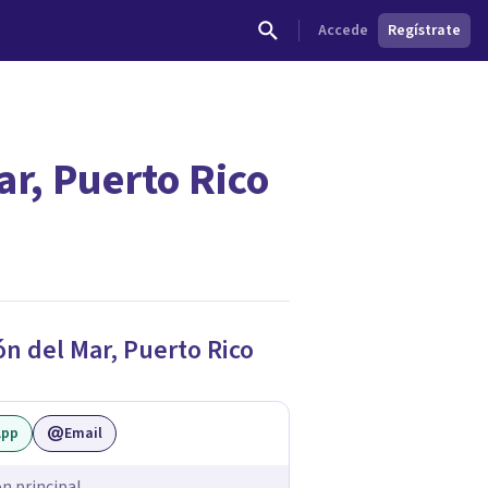
Accede
Regístrate
r, Puerto Rico
n del Mar
,
Puerto Rico
App
Email
ón principal