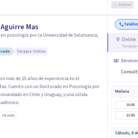
as hablar de estos temas sin juicios, con
Anterior
ivos claros y realistas, sin fórmulas rígidas:
on una mirada práctica sobre tu vida diaria.
Teléfo
 Aguirre Mas
en psicología por la Universidad de Salamanca,
Online
Terapia 
icado
Terapia Online
Servicio
Consult
con más de 25 años de experiencia en el
as. Cuento con un Doctorado en Psicología por
Mañana
revalidado en Chile y Uruguay, y una sólida
académico.
10:00
+6 más
13:00
Sábado, 8 d