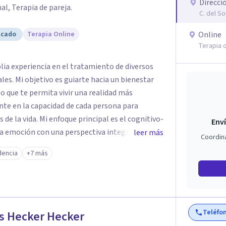
Direcci
l, Terapia de pareja.
C. del So
icado
Terapia Online
Online
Terapia o
a experiencia en el tratamiento de diversos
es. Mi objetivo es guiarte hacia un bienestar
o que te permita vivir una realidad más
nte en la capacidad de cada persona para
 de la vida. Mi enfoque principal es el cognitivo-
Enví
 la emoción con una perspectiva integradora que
leer más
Coordin
a como única y aplicar un tratamiento
encia
+7 más
rácticos que te ayuden a sentirte mejor y a
claridad y recursos.
Teléfo
s Hecker Hecker