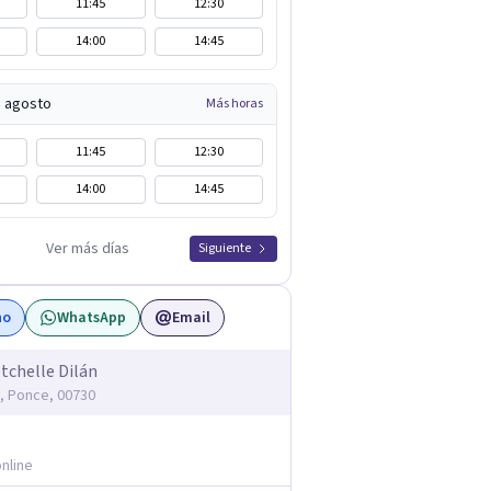
11:45
12:30
14:00
14:45
e agosto
Más horas
11:45
12:30
14:00
14:45
Ver más días
Siguiente
no
WhatsApp
Email
etchelle Dilán
n, Ponce, 00730
nline