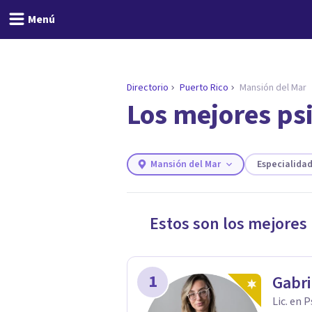
Menú
Directorio
Puerto Rico
Mansión del Mar
Los mejores ps
ENCONTRAR MI TERAPEUTA
¿Necesitas ayuda para 
Responde a unas breves preguntas y
necesidades.
Mansión del Mar
Especialida
Responder cuestionario
Estos son los mejores
1
Gabri
Lic. en 