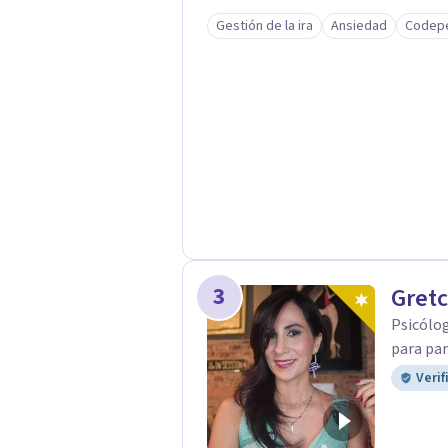
ayudarte a alcanzar una vida más ple
Gestión de la ira
Ansiedad
Codep
acompañarte en tu camino!
3
Gretc
Psicólog
para par
Verif