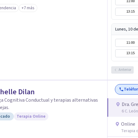
11:00
na, equilibrada y significativa. ¡Estoy aquí para
endencia
+7 más
13:15
Lunes, 10 d
11:00
13:15
Anterior
Teléfo
helle Dilan
a Cognitiva Conductual y terapias alternativas
Dra. Gr
ejas.
6 C. Leó
icado
Terapia Online
Online
Terapia o