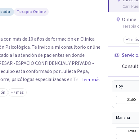
Carr Pue
icado
Terapia Online
Online
Terapia o
gía con más de 10 años de formación en Clínica
+1 más
o a mi consultorio online
cado a la atención de pacientes en donde
Servicio
Consult
e, psicólogas especializadas en Terapia
leer más
Hoy
género, Orientación a Ma-padres, Duelos, Terapia
ión
+7 más
ntamos con la nutricionista Giuliana Liberti.
21:00
o o por whatsapp, me comunicaré para
 link para acceder a la sesión online, ¡y listo,
Mañana
12:00