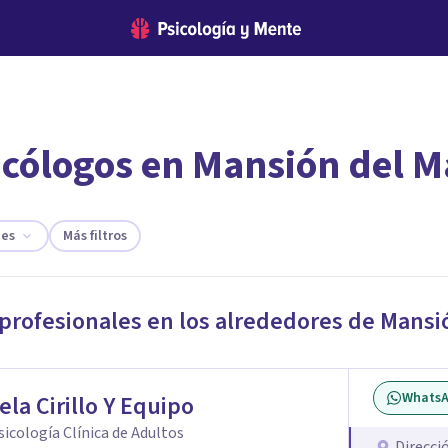
icólogos en Mansión del Ma
encontrar el psicólogo adecuado?
 te ofreceremos los profesionales que más se ajustan a tus
des
Más filtros
 profesionales en los alrededores de
Mansió
Whats
ela Cirillo Y Equipo
Psicología Clínica de Adultos
Direcci