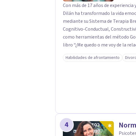
Con más de 17 años de experiencia y
Dilán ha transformado la vida emoci
mediante su Sistema de Terapia Bre
Cognitivo-Conductual, Constructivi
como herramientas del método Gottman y la
libro “¿Me quedo o me voy de la rel
conscientes sobre su vida afectiva.
Habilidades de afrontamiento
Divor
diagnósticos precisos, tratamiento
basados en evidencia científica. Desde Ponce, Puerto Rico, brinda terapia , guiando
a quienes buscan sanar, comunicar
4
Norm
Psicoter