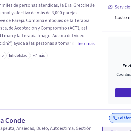
 miles de personas atendidas, la Dra. Gretchelle
Servicio
onal y afectiva de más de 3,000 parejas
Costo m
ve de Pareja. Combina enfoques de la Terapia
sta, de Aceptación y Compromiso (ACT), así
 Terapia Imago. Autora del video
ación?”, ayuda a las personas a tomar decisiones
leer más
 En terapia, su compromiso es ofrecer
cio
Infidelidad
+7 más
s puntuales y planes de acción personalizados
Enví
se mejor y reconectarse emocionalmente.
Coordin
Teléfo
a Conde
apeuta, Ansiedad, Duelo, Autoestima, Gestión