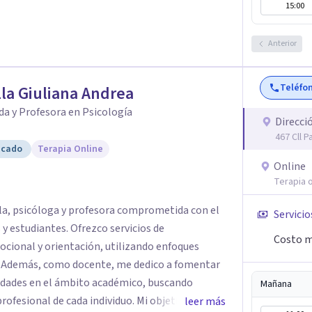
15:00
Anterior
Teléfo
la Giuliana Andrea
da y Profesora en Psicología
Direcci
467 Cll P
icado
Terapia Online
Online
Terapia o
lla, psicóloga y profesora comprometida con el
Servicio
 y estudiantes. Ofrezco servicios de
Costo m
ional y orientación, utilizando enfoques
o. Además, como docente, me dedico a fomentar
ilidades en el ámbito académico, buscando
Mañana
rofesional de cada individuo. Mi objetivo es
leer más