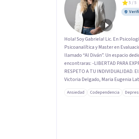
5
/ 5
Verif
Hola! Soy Gabriela! Lic. En Psicolo
Psicoanalítica y Master en Evaluación Psicológica. Te invit
llamado “Al Diván”. Un espacio dedi
encontraras: -LIBERTAD PARA EXPRESAR -ESPACIO CONFIDENCIAL Y PRIVADO -
RESPETO A TU INDIVIDUALIDAD. El equipo esta conformado por Julieta Pepa,
Victoria Delgado, Maria Eugenia Latorr
individual Clínica, Perspectiva de 
Ansiedad
Codependencia
Depres
de Pareja y Migraciones. Tambien co
Solicita tu turno por el calendari
confirmarlo, el día acordado envio un
nos encontramos!.