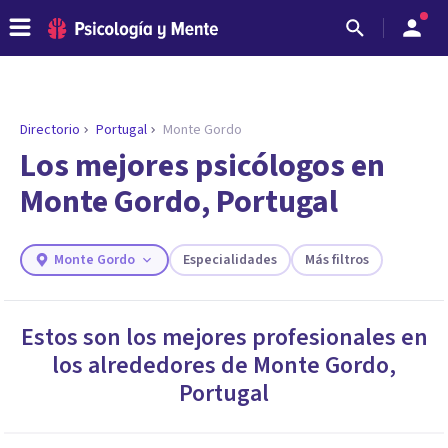
Directorio
Portugal
Monte Gordo
ENCONTRAR MI TERAPEUTA
¿Necesitas ayuda para encontrar el
Los mejores psicólogos en
psicólogo adecuado?
Monte Gordo, Portugal
Responde a unas breves preguntas y te ofreceremos
los profesionales que más se ajustan a tus
necesidades.
Monte Gordo
Especialidades
Más filtros
Responder cuestionario
Estos son los mejores profesionales en
los alrededores de
Monte Gordo
,
Portugal