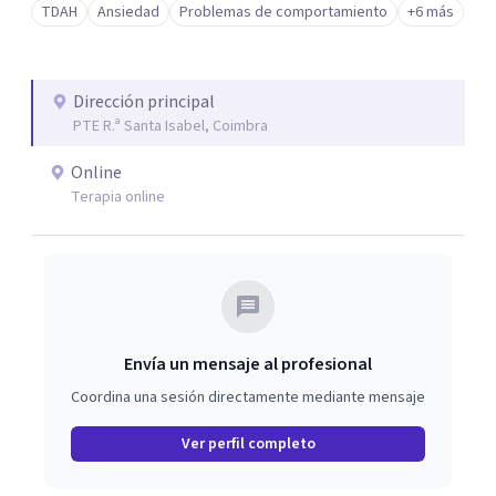
TDAH
Ansiedad
Problemas de comportamiento
+6 más
procesos de cambio sostenibles y respetuosos con la
singularidad de cada niño y su entorno.
Dirección principal
PTE R.ª Santa Isabel, Coimbra
Online
Terapia online
Envía un mensaje al profesional
Coordina una sesión directamente mediante mensaje
Ver perfil completo