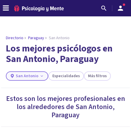
Directorio
Paraguay
San Antonio
Los mejores psicólogos en
San Antonio, Paraguay
San Antonio
Especialidades
Más filtros
Estos son los mejores profesionales en
los alrededores de
San Antonio
,
ENCONTRAR MI TERAPEUTA
¿Necesitas ayuda para encontrar el
Paraguay
psicólogo adecuado?
Responde a unas breves preguntas y te ofreceremos