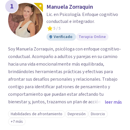
los profesionales que más se ajustan a tus
1
Manuela Zorraquin
necesidades.
Lic. en Psicología. Enfoque cognitivo
Responder cuestionario
conductual e integrador.
5
/ 5
Verificado
Terapia Online
Soy Manuela Zorraquin, psicóloga con enfoque cognitivo-
conductual. Acompaño a adultos y parejas en su camino
hacia una vida emocionalmente más equilibrada,
brindándoles herramientas prácticas y efectivas para
afrontar sus desafíos personales y relacionales. Trabajo
contigo para identificar patrones de pensamiento y
comportamiento que puedan estar afectando tu
bienestar y, juntos, trazamos un plan de acción basado en
leer más
la evidencia científica. ¿Qué ofrezco? • Terapia para
Habilidades de afrontamiento
Depresión
Divorcio
adultos: Abordaje de ansiedad, estrés, depresión y otros
+7 más
problemas emocionales. • Terapia de pareja: Mejora de la