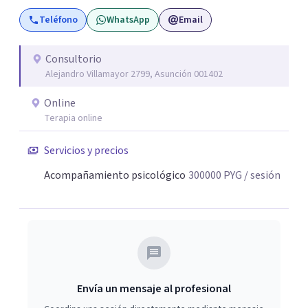
comunicación, resolución de conflictos y fortalecimiento
Teléfono
WhatsApp
Email
de la conexión. Mi enfoque busca ofrecer un espacio
seguro y sin juicios, donde puedas expresarte libremente
y encontrar claridad para avanzar hacia tus metas. Estoy
Consultorio
Alejandro Villamayor 2799, Asunción 001402
aquí para ayudarte a construir la vida y las relaciones que
deseas.
Online
Terapia online
Servicios y precios
Acompañamiento psicológico
300000
PYG
/ sesión
Envía un mensaje al profesional