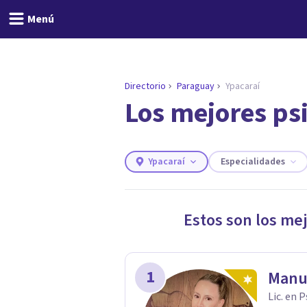
Menú
Directorio
Paraguay
Ypacaraí
Los mejores ps
ENCONTRAR MI TERAPEUTA
¿Necesitas ayuda para 
Responde a unas breves preguntas y 
Responder cuestionario
Ypacaraí
Especialidades
Estos son los me
1
Manu
Lic. en 