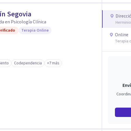
ín Segovia
Direcci
da en Psicología Clínica
Herminio
rificado
Terapia Online
Online
Terapia o
iento
Codependencia
+7 más
Enví
Coordin