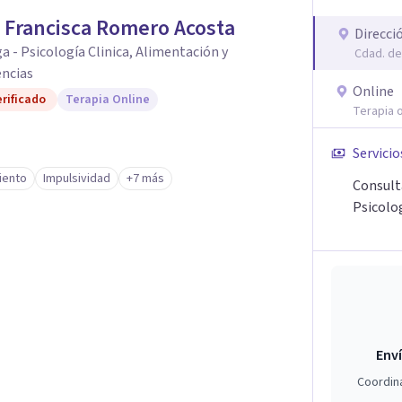
 Francisca Romero Acosta
Direcci
a - Psicología Clinica, Alimentación y
Cdad. de
encias
Online
rificado
Terapia Online
Terapia o
Servicio
iento
Impulsividad
+7 más
Consult
Psicolo
Enví
Coordin