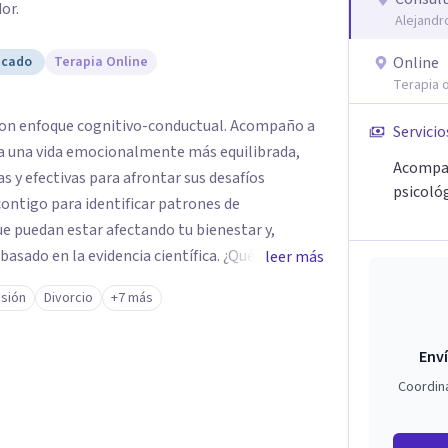
or.
Alejandr
icado
Terapia Online
Online
Terapia o
con enfoque cognitivo-conductual. Acompaño a
Servicio
ia una vida emocionalmente más equilibrada,
Acompa
 y efectivas para afrontar sus desafíos
psicoló
puedan estar afectando tu bienestar y,
n la evidencia científica. ¿Qué ofrezco?
leer más
 ansiedad, estrés, depresión y otros problemas
sión
Divorcio
+7 más
recer un espacio
Enví
expresarte libremente y encontrar claridad para
para ayudarte a construir la vida y las
Coordin