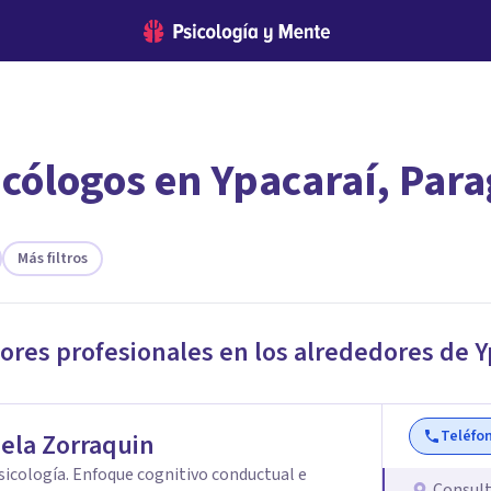
icólogos en Ypacaraí, Par
encontrar el psicólogo adecuado?
te ofreceremos los profesionales que más se ajustan a tus necesi
Más filtros
jores profesionales en los alrededores de
Y
Teléfo
ela Zorraquin
Psicología. Enfoque cognitivo conductual e
Consult