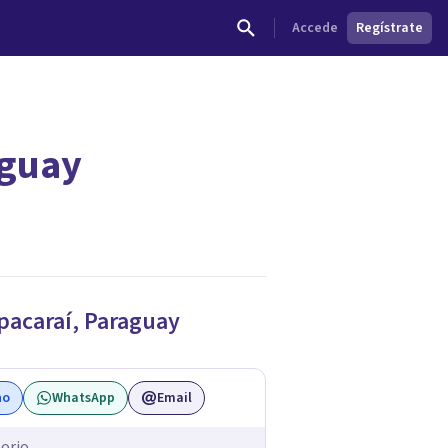
Accede
Regístrate
aguay
dades.
pacaraí
,
Paraguay
no
WhatsApp
Email
orio