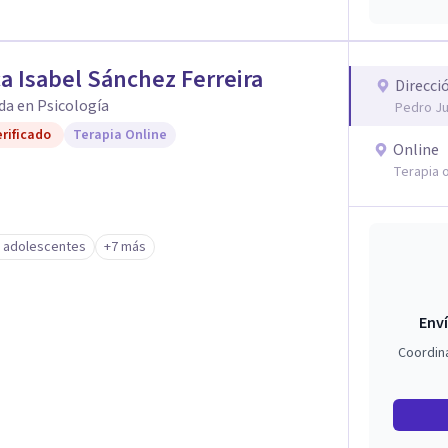
a Isabel Sánchez Ferreira
Direcci
da en Psicología
Pedro Ju
rificado
Terapia Online
Online
Terapia o
y adolescentes
+7 más
Enví
Coordin