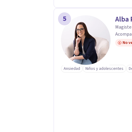
5
Alba 
Magister
Acompañ
No ve
Ansiedad
Niños y adolescentes
D