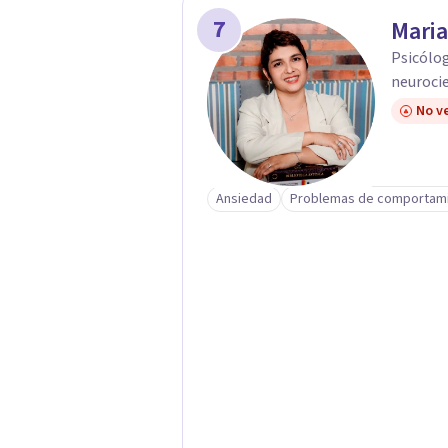
7
Maria
Psicólog
neuroci
No ve
Ansiedad
Problemas de comportam