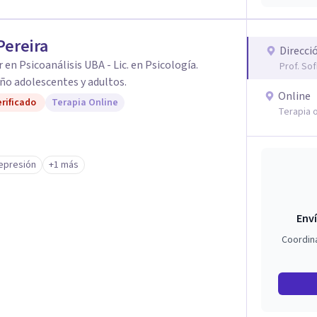
Pereira
Direcci
 en Psicoanálisis UBA - Lic. en Psicología.
Prof. So
o adolescentes y adultos.
Online
rificado
Terapia Online
Terapia o
epresión
+1 más
Enví
Coordin