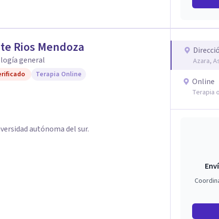
ste Rios Mendoza
Direcci
ología general
Azara, A
rificado
Terapia Online
Online
Terapia o
iversidad autónoma del sur.
Enví
Coordin