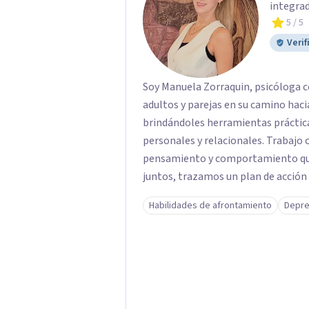
integrad
5
/ 5
Verif
Soy Manuela Zorraquin, psicóloga 
adultos y parejas en su camino hac
brindándoles herramientas prácticas
personales y relacionales. Trabajo contigo para identificar patrones de
pensamiento y comportamiento que 
juntos, trazamos un plan de acción basado e
• Terapia para adultos: Abordaje de
Habilidades de afrontamiento
Depre
emocionales. • Terapia de pareja: Mejora de la comunicación, resolución de
conflictos y fortalecimiento de la conexión. Mi enfoque busca of
seguro y sin juicios, donde puedas 
avanzar hacia tus metas. Estoy aquí 
relaciones que deseas.