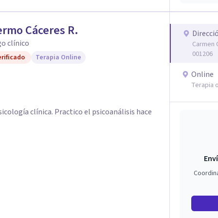
ermo Cáceres R.
Direcci
o clínico
Carmen C
001206
rificado
Terapia Online
Online
Terapia o
sicología clínica. Practico el psicoanálisis hace
Enví
Coordin