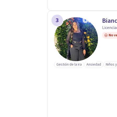
3
Bianc
Licencia
No ve
Gestión de la ira
Ansiedad
Niños 