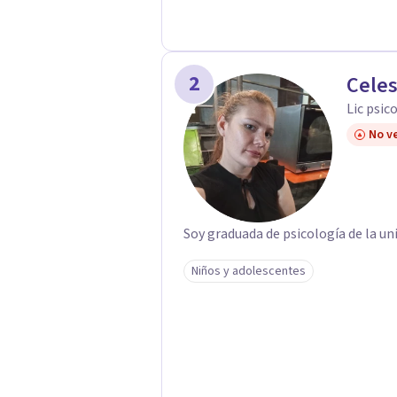
2
Cele
Lic psic
No ve
Soy graduada de psicología de la un
Niños y adolescentes