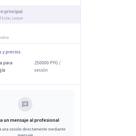
ón principal
l Este, Luque
nline
s y precios
a para
250000
PYG
/
gía
sesión
a un mensaje al profesional
a una sesión directamente mediante
mensaje