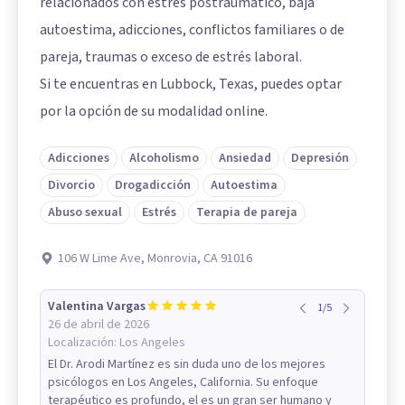
relacionados con estrés postraumático, baja
autoestima, adicciones, conflictos familiares o de
pareja, traumas o exceso de estrés laboral.
Si te encuentras en Lubbock, Texas, puedes optar
por la opción de su modalidad online.
Adicciones
Alcoholismo
Ansiedad
Depresión
Divorcio
Drogadicción
Autoestima
Abuso sexual
Estrés
Terapia de pareja
106 W Lime Ave, Monrovia, CA 91016
Valentina Vargas
1
/
5
26 de abril de 2026
Localización:
Los Angeles
El Dr. Arodi Martínez es sin duda uno de los mejores
psicólogos en Los Angeles, California. Su enfoque
terapéutico es profundo, el es un gran ser humano y