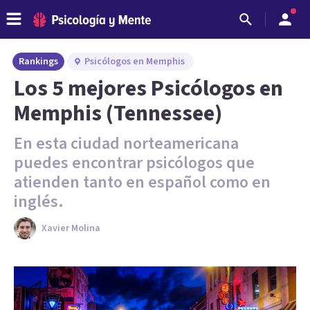
Rankings
Psicólogos en Memphis
Los 5 mejores Psicólogos en
Memphis (Tennessee)
En esta ciudad norteamericana
puedes encontrar psicólogos que
atienden tanto en español como en
inglés.
Xavier Molina