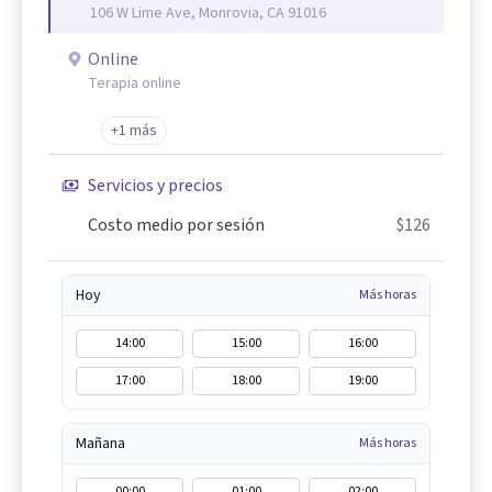
106 W Lime Ave, Monrovia, CA 91016
Online
Terapia online
+1 más
Servicios y precios
Costo medio por sesión
$126
Hoy
Más horas
14:00
15:00
16:00
17:00
18:00
19:00
Mañana
Más horas
00:00
01:00
02:00