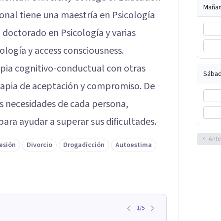
Maña
ional tiene una maestría en Psicología
 doctorado en Psicología y varias
xología y access consciousness.
apia cognitivo-conductual con otras
Sábad
erapia de aceptación y compromiso. De
as necesidades de cada persona,
ra ayudar a superar sus dificultades.
Ante
esión
Divorcio
Drogadicción
Autoestima
1
/
5