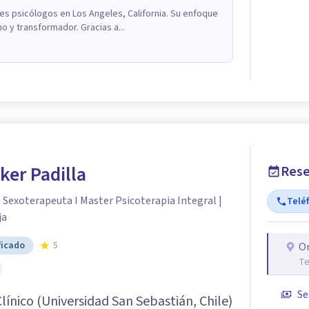
res psicólogos en Los Angeles, California. Su enfoque
o y transformador. Gracias a...
ker Padilla
Rese
| Sexoterapeuta I Master Psicoterapia Integral |
Telé
ja
ficado
5
O
Te
Se
línico (Universidad San Sebastián, Chile)