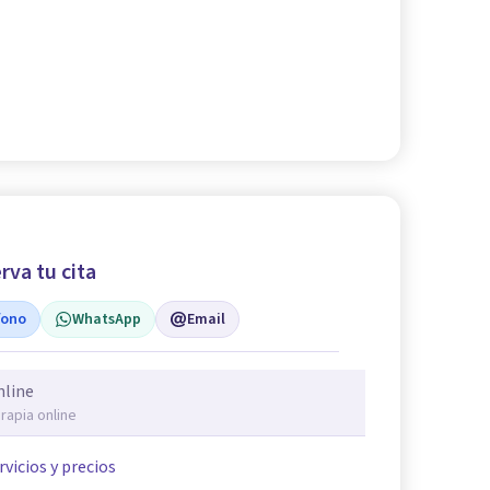
rva tu cita
fono
WhatsApp
Email
nline
rapia online
rvicios y precios