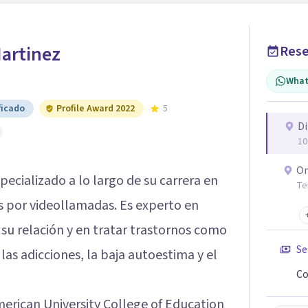
Martinez
Rese
What
ficado
Profile Award 2022
5
Di
10
On
pecializado a lo largo de su carrera en
Te
s por videollamadas. Es experto en
su relación y en tratar trastornos como
Se
 las adicciones, la baja autoestima y el
Co
erican University College of Education