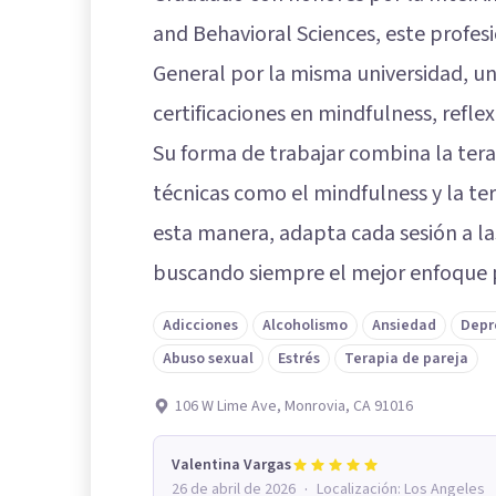
and Behavioral Sciences, este profes
General por la misma universidad, un
certificaciones en mindfulness, refle
Su forma de trabajar combina la ter
técnicas como el mindfulness y la t
esta manera, adapta cada sesión a l
buscando siempre el mejor enfoque pa
Adicciones
Alcoholismo
Ansiedad
Depr
Abuso sexual
Estrés
Terapia de pareja
106 W Lime Ave, Monrovia, CA 91016
Valentina Vargas
·
26 de abril de 2026
Localización:
Los Angeles