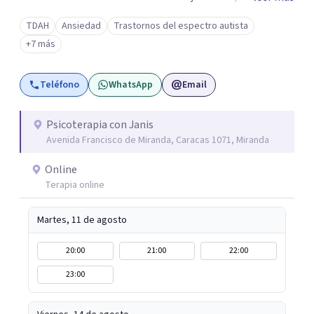
qué hay detrás de tu malestar, comprendiendo cómo tus
TDAH
Ansiedad
Trastornos del espectro autista
experiencias y vínculos han marcado tu historia. Quizás te
+7 más
cuesta poner límites, confiar en los demás o repites
vínculos que te hacen daño. O tal vez buscas
Teléfono
WhatsApp
Email
herramientas para comprender y acompañar mejor a tus
hijos. Aquí encontrarás un espacio humano, profesional y
seguro para iniciar tu proceso de sanación. Si sientes que
Psicoterapia con Janis
Avenida Francisco de Miranda, Caracas 1071, Miranda
es el momento de transformar tu historia, estaré para
dar ese primer paso contigo.
Online
Terapia online
Martes, 11 de agosto
20:00
21:00
22:00
23:00