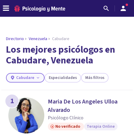
Directorio
Venezuela
Cabudare
ENCONTRAR MI TERAPEUTA
¿Necesitas ayuda para encontrar el
Los mejores psicólogos en
psicólogo adecuado?
Cabudare, Venezuela
Responde a unas breves preguntas y te ofreceremos
los profesionales que más se ajustan a tus
necesidades.
Cabudare
Especialidades
Más filtros
Responder cuestionario
1
Maria De Los Angeles Ulloa
Alvarado
Psicólogo Clínico
No verificado
Terapia Online