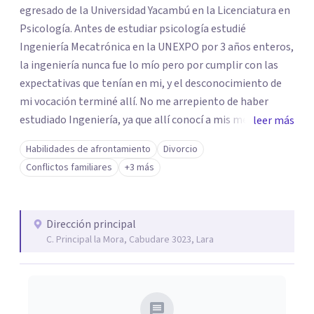
egresado de la Universidad Yacambú en la Licenciatura en
Psicología. Antes de estudiar psicología estudié
Ingeniería Mecatrónica en la UNEXPO por 3 años enteros,
la ingeniería nunca fue lo mío pero por cumplir con las
expectativas que tenían en mi, y el desconocimiento de
mi vocación terminé allí. No me arrepiento de haber
estudiado Ingeniería, ya que allí conocí a mis mejores
leer más
amigos que hasta el sol de hoy, el bienestar social que
Habilidades de afrontamiento
Divorcio
percibía de mis buenas amistades era lo suficientemente
Conflictos familiares
+3 más
alto para compensar el hacer algo que no me llenaba.
Posterior a una crisis existencial detonada por el mal
momento que atravesaba el país, y que estaba justo en la
Dirección principal
edad dónde según la teoría del Desarrollo Psicosocial de
C. Principal la Mora, Cabudare 3023, Lara
Erik Erikson se cristaliza mi personalidad, luego de 1 año
sabático y de crisis terminé encontrando mi vocación por
la psicología, las ciencias sociales y humanas, la
divulgación, y el querer ayudar a los demás, contribuir con