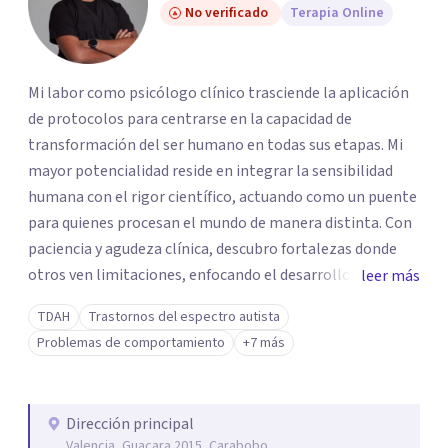
No verificado
Terapia Online
Mi labor como psicólogo clínico trasciende la aplicación
de protocolos para centrarse en la capacidad de
transformación del ser humano en todas sus etapas. Mi
mayor potencialidad reside en integrar la sensibilidad
humana con el rigor científico, actuando como un puente
para quienes procesan el mundo de manera distinta. Con
paciencia y agudeza clínica, descubro fortalezas donde
otros ven limitaciones, enfocando el desarrollo de
leer más
habilidades sociales en el autismo no como un ajuste a un
TDAH
Trastornos del espectro autista
molde, sino como una llave hacia la autonomía real. Esta
Problemas de comportamiento
+7 más
capacidad de observación profunda me permite transitar
con fluidez hacia la terapia con adolescentes y adultos,
ofreciendo una escucha activa y sin juicios capaz de
Dirección principal
sostener la complejidad de las crisis vitales. Mi fortaleza
Valencia, Guacara 2015, Carabobo