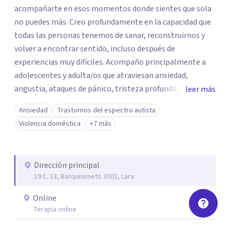
acompañarte en esos momentos donde sientes que sola
no puedes más. Creo profundamente en la capacidad que
todas las personas tenemos de sanar, reconstruirnos y
volver a encontrar sentido, incluso después de
experiencias muy difíciles. Acompaño principalmente a
adolescentes y adulta/os que atraviesan ansiedad,
angustia, ataques de pánico, tristeza profunda, duelos
leer más
por muerte, migración o rupturas, baja autoestima,
Ansiedad
Trastornos del espectro autista
dependencia emocional, conflictos de pareja, estrés y
Violencia doméstica
+7 más
agotamiento. También trabajo con personas que han
vivido situaciones de violencia de género o sexual,
relaciones marcadas por el maltrato, o que se sienten
Dirección principal
desbordadas por contextos familiares, laborales o
19 C. 13, Barquisimeto 3001, Lara
migratorios exigentes. Mi enfoque es humanista, con
formación en psicodrama, lo que me permite integrar la
Online
emoción, el cuerpo y la historia personal en cada proceso.
Terapia online
En consulta encontrarás un espacio seguro, confidencial