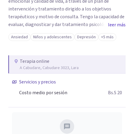
emocional y calidad de vida, a través de un plan de
intervención y tratamiento dirigido a los objetivos
terapéuticos y motivo de consulta. Tengo la capacidad de
evaluar, diagnosticar y dar tratamiento psicológico.
leer más
Algunos de las situaciones que atiendo, las cuales son de
Ansiedad
Niños y adolescentes
Depresión
+5 más
mi mayor experiencia son: Terapia infanto juvenil:
*Manejo de emociones *Conductas inapropiadas
*Habilidades sociales Terapia individual: *Ansiedad Y
Terapia online
Depresión *Autoestima *Duelo *Dificultades para superar
A Cabudare, Cabudare 3023, Lara
ruptura amorosa *Dependencia emocional Terapia de
Pareja: *Celos *Infidelidades *Comunicación *Y otras
Servicios y precios
situaciones de las cuales afectan tu bienestar emocional
Costo medio por sesión
Bs.S 20
y que te llevan a pedir ayuda. Así mismo dicto talleres
psicoeducativos presencial y online sobre autoestima,
ansiedad, depresión, dependencia emocional, conductas
disruptivas y otros