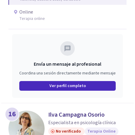
es la adaptabilidad empática: la habilidad de hablar el
lenguaje lúdico de un niño, descifrar el silencio de un
Online
adolescente y acompañar la reflexión madura del adulto.
Terapia online
Entiendo que cada historia merece ser tratada con honor
y ética, por lo que mi práctica define una presencia
terapéutica sólida donde la evidencia clínica se convierte
en un acto de cuidado, devolviendo a cada paciente el
protagonismo de su propia vida.
Envía un mensaje al profesional
Coordina una sesión directamente mediante mensaje
Ver perfil completo
16
Ilva Campagna Osorio
Especialista en psicología clínica
No verificado
Terapia Online