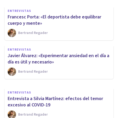
ENTREVISTAS
Francesc Porta: «El deportista debe equilibrar
cuerpo y mente»
Bertrand Regader
ENTREVISTAS
Alejandro Ochoa: «El
ENTREVISTAS
deportista, además de serlo,
Javier Álvarez: «Experimentar ansiedad en el día a
también es un ser humano»
día es útil y necesario»
Bertrand Regader
Bertrand Regader
ENTREVISTAS
Entrevista a Silvia Martínez: efectos del temor
excesivo al COVID-19
Bertrand Regader