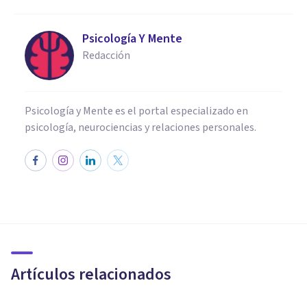
Psicología Y Mente
Redacción
Psicología y Mente es el portal especializado en
psicología, neurociencias y relaciones personales.
ENTREVISTAS
¿Cómo entrar en estado de
Flow? Entrevista a Raúl
Ballesta
Artículos relacionados
Bertrand Regader