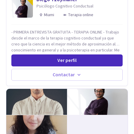
Psicólogo Cognitivo Conductual
Miami
Terapia online
- PRIMERA ENTREVISTA GRATUITA - TERAPIA ONLINE - Trabajo
desde el marco de la terapia cognitivo conductual ya que
creo que la ciencia es el mejor método de aproximación al
conocimiento en general y a la psicoterapia en particular. Me
interesan los procesos de cambio conductual por los que una
Ver perfil
persona pueda alcanzar sus objetivos, transitando,
aceptando y modificando sus patrones cognitivos y
emocionales. Abordo patologías específicas como trastornos
Contactar
de ansiedad y del ánimo, y también crisis vitales y procesos
de crecimiento personal.