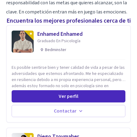
responsabilidad con las metas que quieres alcanzar, son la
clave. En competición entran más en juego las emociones.
Encuentra los mejores profesionales cerca de ti
Enhamed Enhamed
Graduado En Psicología
Bedminster
Es posible sentirse bien y tener calidad de vida a pesar de las
adversidades que estemos afrontando. Me he especializado
en resiliencia debido a mi propia experiencia personal, pero
además estoy formado no solo en psicología sino en
coaching y técnicas de alto impacto centradas en: depresión,
Ver perfil
ansiedad y terapia de parejas. Sé que con el plan correcto y
el acompañamiento adecuado todo el mundo puede observar
cambios en menos de 5 sesiones. Mi experiencia profesional
Contactar
me ha demostrado que no importan las dificultades sino las
herramientas y la ayuda que dispongas para afrontarlas
Diego Tzoymaher