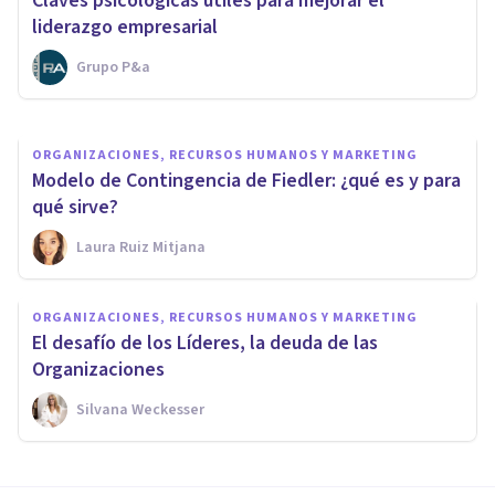
Claves psicológicas útiles para mejorar el
principales
liderazgo empresarial
Grupo P&a
Oscar Castillero Mimenza
ORGANIZACIONES, RECURSOS HUMANOS Y MARKETING
Modelo de Contingencia de Fiedler: ¿qué es y para
qué sirve?
Laura Ruiz Mitjana
ORGANIZACIONES, RECURSOS HUMANOS Y MARKETING
El desafío de los Líderes, la deuda de las
Organizaciones
Silvana Weckesser