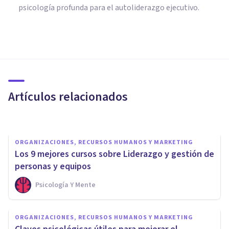
psicología profunda para el autoliderazgo ejecutivo.
PSICOLOGÍA
Los 6 mejores Centros de
Formación en Psicología
Artículos relacionados
Jonathan García-Allen
ORGANIZACIONES, RECURSOS HUMANOS Y MARKETING
Los 9 mejores cursos sobre Liderazgo y gestión de
personas y equipos
Psicología Y Mente
PSICOLOGÍA SOCIAL Y RELACIONES PERSONALES
Psicología de los Grupos:
ORGANIZACIONES, RECURSOS HUMANOS Y MARKETING
definición, funciones y autores