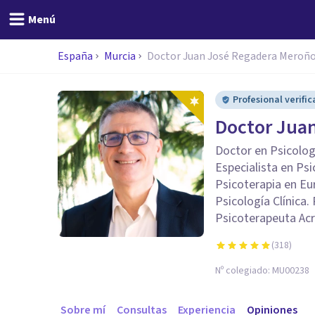
Menú
España
Murcia
Doctor Juan José Regadera Meroñ
Profesional verifi
Doctor Jua
Doctor en Psicologí
Especialista en Psi
Psicoterapia en Eur
Psicología Clínica.
Psicoterapeuta Acr
(
318
)
Nº colegiado:
MU00238
Sobre mí
Consultas
Experiencia
Opiniones