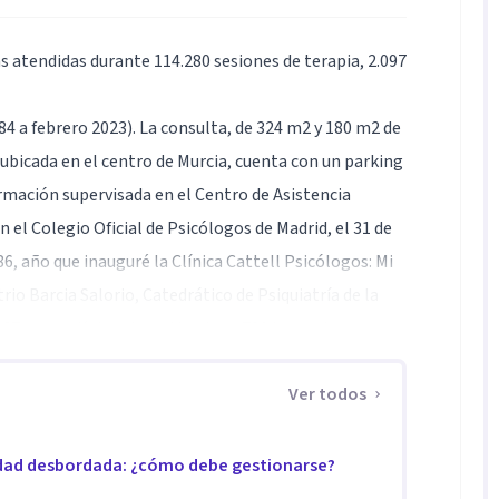
s atendidas durante 114.280 sesiones de terapia, 2.097
4 a febrero 2023). La consulta, de 324 m2 y 180 m2 de
, ubicada en el centro de Murcia, cuenta con un parking
formación supervisada en el Centro de Asistencia
 el Colegio Oficial de Psicólogos de Madrid, el 31 de
86, año que inauguré la Clínica Cattell Psicólogos: Mi
rio Barcia Salorio, Catedrático de Psiquiatría de la
267 casos clínicos investigados y 730 horas de
apia de orientación antropológica, es el enfoque
Ver todos
 Psicoterapia, actualmente imperante en el campo de
científica.
edad desbordada: ¿cómo debe gestionarse?