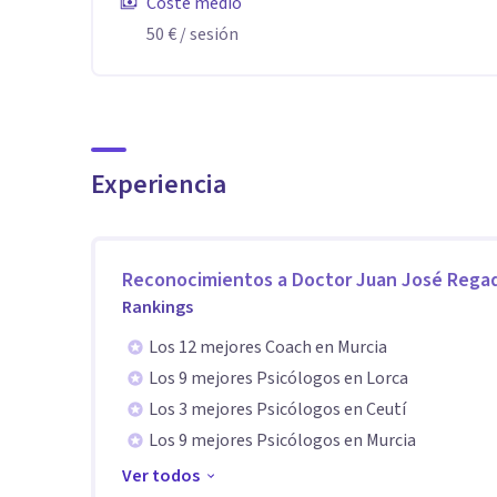
Coste medio
positivo, me he apasionado con la evaluación psicológ
50 €
/ sesión
Continuo con sosiego la tarea asistencial que alimenta 
que más importa y complace en la etapa de la vida en
Experiencia
La naturaleza lírica de mis sentimientos me ha llevad
efecto estético momentáneo, gracias a ello me es posib
mismo no pueda reconocerla. El paciente, en el inicio 
Reconocimientos a
Doctor Juan José Rega
está apenas medio despierto. Que sea dueño de sí y se a
Rankings
el genio que todos llevamos dentro.
Los 12 mejores Coach en Murcia
Los 9 mejores Psicólogos en Lorca
Los 3 mejores Psicólogos en Ceutí
Los 9 mejores Psicólogos en Murcia
Ver todos