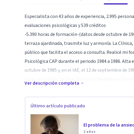
Especialista con 43 años de experiencia, 2.995 persona
evaluaciones psicológicas y 539 créditos
-5.390 horas de formación-(datos desde octubre de 198
terraza ajardinada, trasmite luz y armonía. La Clínica
público que facilita el acceso a consulta. Realicé mi 
Psicológica CAP durante el periodo 1984 a 1986. Alta en
octubre de 1985 y, en el IAE, el 12 de septiembre de 19
lugar de trabajo. La Tesis Doctoral (dirigida por Demet
Ver descripción completa
Facultad de Medicina de la Universidad de Murcia) con 
supervisión a cargo del Prof. Barcia desde la psicoter
Último artículo publicado
teórico que me introdujo en el Modelo Contextual de
los tratamientos psicológicos eficaces y con evidencia 
El problema de la ansi
Especialidad
2 años